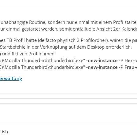
e unabhängige Routine, sondern nur einmal mit einem Profi starte
ur einmal gestartet werden, somit entfällt die Ansicht 2er Kalender
s TB Profil hätte (de facto physisch 2 Profilordner), wären die pa
Startbefehle in der Verknüpfung auf dem Desktop erforderlich.
n und fiktiven Profilnamen:
86)\Mozilla Thunderbird\thunderbird.exe"
-new-instance
-P
Herr-
86)\Mozilla Thunderbird\thunderbird.exe"
-new-instance
-P
Frau-
lverwaltung
fish