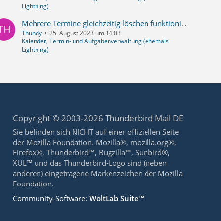
Lightning)
Mehrere Termine gleichzeitig löschen funktioniert nicht zuverlässig
Thundy
25. August 2023 um 14:03
Kalender, Termin- und Aufgabenverwaltung (ehemals
Lightning)
Copyright © 2003-2026 Thunderbird Mail DE
Sie befinden sich NICHT auf einer offiziellen Seite
der Mozilla Foundation. Mozilla®, mozilla.org®,
Firefox®, Thunderbird™, Bugzilla™, Sunbird®,
XUL™ und das Thunderbird-Logo sind (neben
anderen) eingetragene Markenzeichen der Mozilla
Foundation.
Community-Software:
WoltLab Suite™