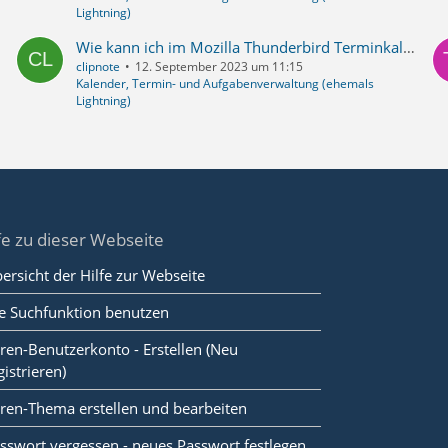
Lightning)
Wie kann ich im Mozilla Thunderbird Terminkalender nicht nur eine sondern gleichzeitig mehrere Erinnerungen einrichten?
clipnote
12. September 2023 um 11:15
Kalender, Termin- und Aufgabenverwaltung (ehemals
Lightning)
fe zu dieser Webseite
ersicht der Hilfe zur Webseite
e Suchfunktion benutzen
ren-Benutzerkonto - Erstellen (Neu
gistrieren)
ren-Thema erstellen und bearbeiten
sswort vergessen - neues Passwort festlegen