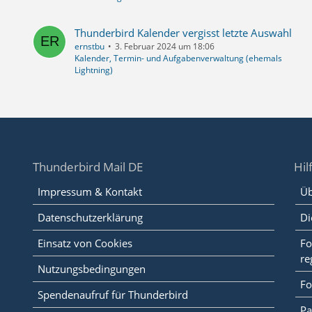
Thunderbird Kalender vergisst letzte Auswahl
ernstbu
3. Februar 2024 um 18:06
Kalender, Termin- und Aufgabenverwaltung (ehemals
Lightning)
Thunderbird Mail DE
Hil
Impressum & Kontakt
Üb
Datenschutzerklärung
Di
Einsatz von Cookies
Fo
re
Nutzungsbedingungen
Fo
Spendenaufruf für Thunderbird
Pa