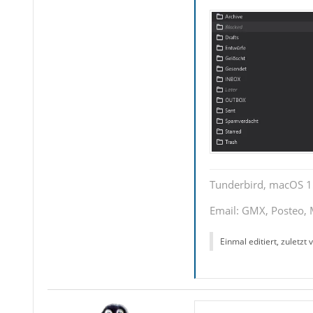
Tunderbird, macOS 1
Email: GMX, Posteo, 
Einmal editiert, zuletzt