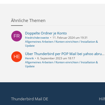
Ähnliche Themen
Doppelte Ordner je Konto
friedrichderzweite
11. Februar 2024 um 19:31
Allgemeines Arbeiten / Konten einrichten / Installation &
Update
Über Thunderbird per POP Mail bei yahoo abrufen, die bei dem yahoo Konto nicht mehr im Posteingang liegen, sondern dort in einen Ordner verschoben wurden.
Henrik
6. September 2023 um 18:17
Allgemeines Arbeiten / Konten einrichten / Installation &
Update
Thunderbird Mail DE
Hil