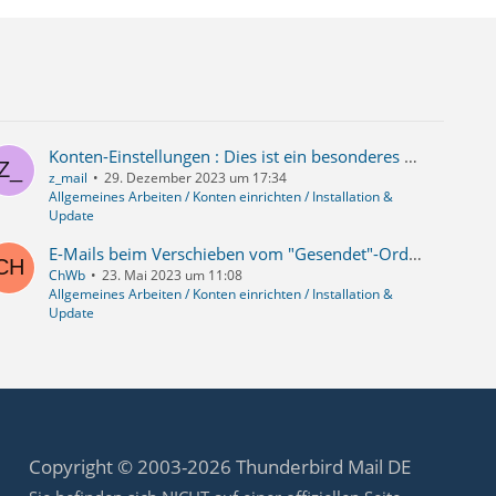
Konten-Einstellungen : Dies ist ein besonderes Konto, da keine Identitäten mit ihm verknüpft sind. Ordner wieder löschen
z_mail
29. Dezember 2023 um 17:34
Allgemeines Arbeiten / Konten einrichten / Installation &
Update
E-Mails beim Verschieben vom "Gesendet"-Ordner in einen lokalen Ordner verloren gegangen
ChWb
23. Mai 2023 um 11:08
Allgemeines Arbeiten / Konten einrichten / Installation &
Update
Copyright © 2003-2026 Thunderbird Mail DE