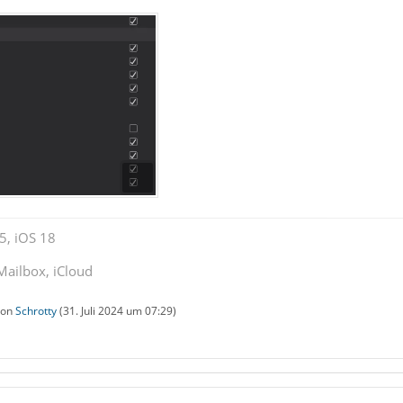
5, iOS 18
Mailbox, iCloud
 von
Schrotty
(
31. Juli 2024 um 07:29
)