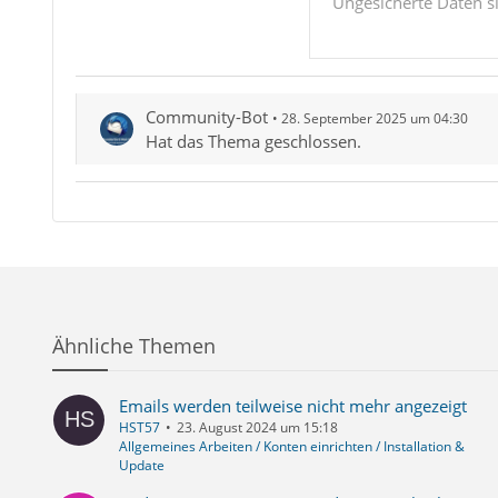
"Passwörter", die "
Ungesicherte Daten s
wollen (siehe beili
dann direkt in der 
ansehen zu können, 
"Benutzernamen" 
Community-Bot
28. September 2025 um 04:30
Hat das Thema geschlossen.
Ähnliche Themen
Emails werden teilweise nicht mehr angezeigt
HST57
23. August 2024 um 15:18
Allgemeines Arbeiten / Konten einrichten / Installation &
Update