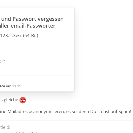
und Passwort vergessen
aller email-Passwörter
128.2.3esr (64-Bit)
ST"
024 um 11:19
s gleiche
ine Mailadresse anonymisieren, es sei denn Du stehst auf Spam!
e Passwörter für die verschiedenen
n wollte, habe ich über die TB-
 "Datenschutz & Sicherheit",
tleid!