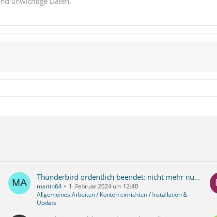
gespeicherten Passwörter" aufrufen
ind unwichtige Daten.
egendes Bild). Um die Passwörter
Popup-Tabelle einfügen und
wird eine Identitätsprüfung durch
und…
Thunderbird ordentlich beendet: nicht mehr nutzbar + eMails werden nicht mehr angezeigt
martin64
1. Februar 2024 um 12:40
Allgemeines Arbeiten / Konten einrichten / Installation &
Update