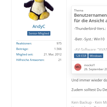
Thema
Benutzernamen 
für die Ansicht 
AndyC
-Thunderbird-Vers.: 
Senior-Mitglied
-Betr.-Syst.: Win10
Reaktionen
975
Beiträge
1.566
-AV-Software: "AVA
Mitglied seit
21. Mai. 2012
128 ESR
Windows
-interne Firewall
Hilfreiche Antworten
21
mocksl1
26. September 2
Und immer wieder da
Hallo zusammen,
Zudem solltest Du De
da ich mir all mein
email-Konten ansehe
Einstellungen unter
Kein Backup - Kein Mi