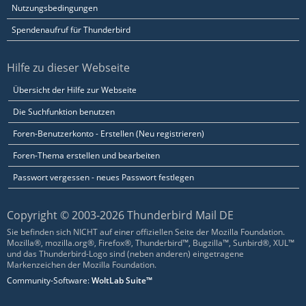
Nutzungsbedingungen
Spendenaufruf für Thunderbird
Hilfe zu dieser Webseite
Übersicht der Hilfe zur Webseite
Die Suchfunktion benutzen
Foren-Benutzerkonto - Erstellen (Neu registrieren)
Foren-Thema erstellen und bearbeiten
Passwort vergessen - neues Passwort festlegen
Copyright © 2003-2026 Thunderbird Mail DE
Sie befinden sich NICHT auf einer offiziellen Seite der Mozilla Foundation.
Mozilla®, mozilla.org®, Firefox®, Thunderbird™, Bugzilla™, Sunbird®, XUL™
und das Thunderbird-Logo sind (neben anderen) eingetragene
Markenzeichen der Mozilla Foundation.
Community-Software:
WoltLab Suite™