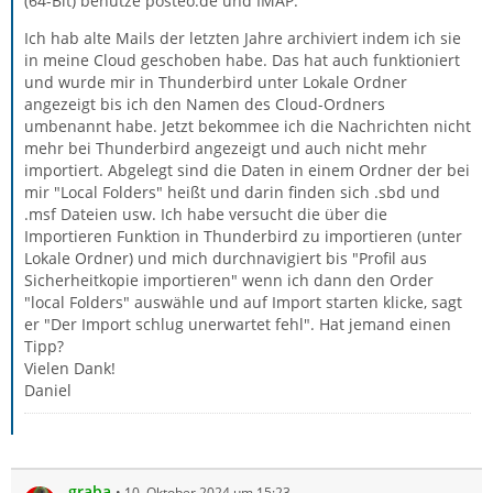
(64-Bit) benutze posteo.de und IMAP.
Ich hab alte Mails der letzten Jahre archiviert indem ich sie
in meine Cloud geschoben habe. Das hat auch funktioniert
und wurde mir in Thunderbird unter Lokale Ordner
angezeigt bis ich den Namen des Cloud-Ordners
umbenannt habe. Jetzt bekommee ich die Nachrichten nicht
mehr bei Thunderbird angezeigt und auch nicht mehr
importiert. Abgelegt sind die Daten in einem Ordner der bei
mir "Local Folders" heißt und darin finden sich .sbd und
.msf Dateien usw. Ich habe versucht die über die
Importieren Funktion in Thunderbird zu importieren (unter
Lokale Ordner) und mich durchnavigiert bis "Profil aus
Sicherheitkopie importieren" wenn ich dann den Order
"local Folders" auswähle und auf Import starten klicke, sagt
er "Der Import schlug unerwartet fehl". Hat jemand einen
Tipp?
Vielen Dank!
Daniel
graba
10. Oktober 2024 um 15:23