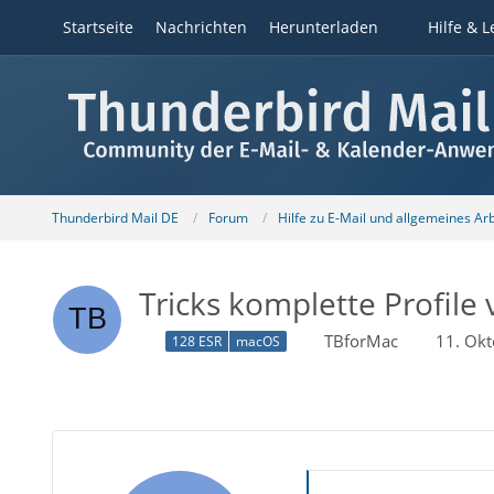
Startseite
Nachrichten
Herunterladen
Hilfe & L
Thunderbird Mail DE
Forum
Hilfe zu E-Mail und allgemeines Ar
Tricks komplette Profile
TBforMac
11. Ok
128 ESR
macOS