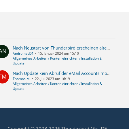
Nach Neustart von Thunderbird erscheinen alte Mails als neu/ungelesen und "Eigenschaften" und ein Support-Tab "Themen ignorieren" öffnet bei jeden Neustart
Andromed01
15. Januar 2024 um 15:10
Allgemeines Arbeiten / Konten einrichten / Installation &
Update
Nach Update kein Abruf der eMail Accounts möglich
Thomas M.
22. Juli 2023 um 16:19
Allgemeines Arbeiten / Konten einrichten / Installation &
Update
Copyright © 2003-2026 Thunderbird Mail DE