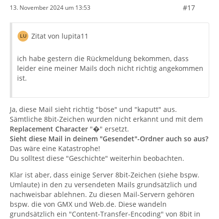
#17
13. November 2024 um 13:53
Zitat von lupita11
--------------CwNK6SuOdHcExyClnaYkG6eO--
ich habe gestern die Rückmeldung bekommen, dass
leider eine meiner Mails doch nicht richtig angekommen
ist.
Ja, diese Mail sieht richtig "böse" und "kaputt" aus.
Sämtliche 8bit-Zeichen wurden nicht erkannt und mit dem
Replacement Character
"�" ersetzt.
Sieht diese Mail in deinem "Gesendet"-Ordner auch so aus?
Das wäre eine Katastrophe!
Du solltest diese "Geschichte" weiterhin beobachten.
Klar ist aber, dass einige Server 8bit-Zeichen (siehe bspw.
Umlaute) in den zu versendeten Mails grundsätzlich und
nachweisbar ablehnen. Zu diesen Mail-Servern gehören
</html>
bspw. die von GMX und Web.de. Diese wandeln
grundsätzlich ein "Content-Transfer-Encoding" von 8bit in