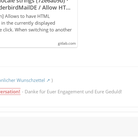
ocale strings (72e6ab9b) ·
derbirdMailDE / Allow HTML
n] Allows to have HTML
in the currently displayed
 click. When switching to another
gitlab.com
nlicher Wunschzettel
)
ersation!
- Danke für Euer Engagement und Eure Geduld!