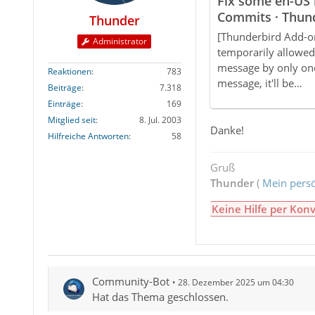
Fix some en-US l
Commits · Thun
Thunder
Temp · GitLab
[Thunderbird Add-o
Administrator
temporarily allowed 
message by only one
Reaktionen
783
message, it'll be…
Beiträge
7.318
Einträge
169
Mitglied seit
8. Jul. 2003
Danke!
Hilfreiche Antworten
58
Gruß
Thunder
(
Mein persö
Keine Hilfe per Konv
Community-Bot
28. Dezember 2025 um 04:30
Hat das Thema geschlossen.