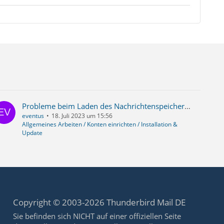
Probleme beim Laden des Nachrichtenspeichers vom Konto "Lokale Ordner" und defekte neu erstellte Ordner
eventus
18. Juli 2023 um 15:56
Allgemeines Arbeiten / Konten einrichten / Installation &
Update
Copyright © 2003-2026 Thunderbird Mail DE
Sie befinden sich NICHT auf einer offiziellen Seite