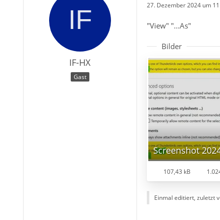
27. Dezember 2024 um 11
"View" "...As"
Bilder
IF-HX
Gast
107,43 kB
1.02
Einmal editiert, zuletzt 