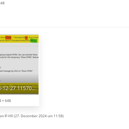
:48
Screenshot 2024-12-27 115708 - 1024x768 -meta.jpg
4 × 648
von IF-HX (
27. Dezember 2024 um 11:58
)