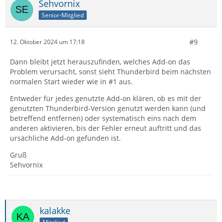
Sehvornix
Diese Anleitung gilt nur für die Windows-Version von
Senior-Mitglied
Thunderbird. Sie ist gedacht, um TB im sogenannten
"
Fehlerbehebungsmodus
" zu starten.
#9
12. Oktober 2024 um 17:18
Unter macOS halte Alt- die (Option-) Taste gedrückt und
Dann bleibt jetzt herauszufinden, welches Add-on das
starte TB durch einfach Klick auf sein Icon im Dock.
Problem verursacht, sonst sieht Thunderbird beim nächsten
normalen Start wieder wie in #1 aus.
Weißt du welche TB-Version du installiert hast? Das
Entweder für jedes genutzte Add-on klären, ob es mit der
lässt sich heraus finden, indem du den Ordner
genutzten Thunderbird-Version genutzt werden kann (und
"Programme" öffnest und darin das Programm
betreffend entfernen) oder systematisch eins nach dem
Thunderbird.app selektierst:
anderen aktivieren, bis der Fehler erneut auftritt und das
ursächliche Add-on gefunden ist.
Gruß
Sehvornix
kalakke