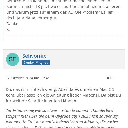
befürchte ich kann das nicht oder mache einen Fehler.
Kann ich nicht TB jetzt wo es läuft nochmal neu installieren.
Und warum jetzt auf einem das AD-ON Problem? Es lief
doch jahrelang immer gut.
Danke
K.
Sehvornix
Senior-Mitglied
#11
12. Oktober 2024 um 17:32
Du, das ist nicht schwierig. Aber da es um einen Mac OS
geht, überlasse ich die Anleitung lieber Mapenzi. Da bist Du
für weitere Schritte in guten Händen.
Zur Erläuterung wie so etwas zustande kommt: Thunderbird
stolpert hier über die beim Upgrade auf 128.x nicht sauber wg.
Inkompatibilität automatisch deaktivierten Add-ons, die vorher
sicherlich lange Zeit prima funktioniert haben. Hätte klappen