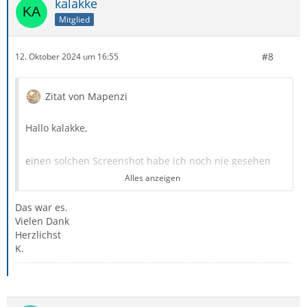
kalakke
Mitglied
#8
12. Oktober 2024 um 16:55
Zitat von Mapenzi
Hallo kalakke,
einen solchen Screenshot habe ich noch nie gesehen
Alles anzeigen
Das war es.
Zitat von kalakke
Vielen Dank
Herzlichst
Ich habe auch versucht entsprechend einer
K.
Anleitung die Shifttaste zu drücken und TB mit
einem Doppelklick zu starten. Geht auch nicht.