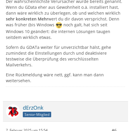
Der wahrscheinlichste Verursacher wurde bereits genannt.
Wenn du GData eher aus Gewohnheit o.ä. installiert hast,
dann wäre wirklich zu überlegen, ob und welchen wirklich
sehr konkreten Mehr
wert du dir davon versprichst. Denn
was früher (bis Windows
noch galt, hat sich seit
Windows 10 geändert: die internen Lösungen taugen
seitdem wirklich etwas.
Sofern du GDATa weiter für unverzichtbar hälst, gehe
zumindest die EInstellungen durch und deaktiviere
testweise die Überprüfung des verschlüsselten
Mailverkehrs.
Eine Rückmeldung wäre nett, ggf. kann man dann
weitersehen.
dErzOnk
Senior-Mitglied
#6
7. Februar 2025 um 15:54