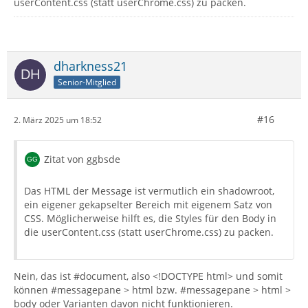
userContent.css (statt userChrome.css) zu packen.
dharkness21
Senior-Mitglied
#16
2. März 2025 um 18:52
Zitat von ggbsde
Das HTML der Message ist vermutlich ein shadowroot,
ein eigener gekapselter Bereich mit eigenem Satz von
CSS. Möglicherweise hilft es, die Styles für den Body in
die userContent.css (statt userChrome.css) zu packen.
Nein, das ist #document, also <!DOCTYPE html> und somit
können #messagepane > html bzw. #messagepane > html >
body oder Varianten davon nicht funktionieren.