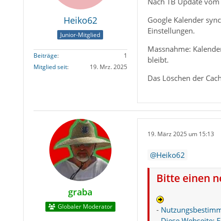
Nach TB Update vom 1
Heiko62
Google Kalender syncr
Einstellungen.
Junior-Mitglied
Massnahme: Kalender a
Beiträge
1
bleibt.
Mitglied seit
19. Mrz. 2025
Das Löschen der Cach
19. März 2025 um 15:13
Heiko62
Bitte einen 
graba
Globaler Moderator
-
Nutzungsbestim
-
Diese Webseite: 