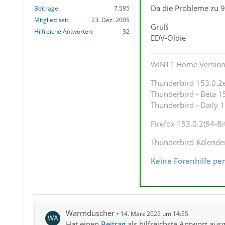
Da die Probleme zu 9
Beiträge
7.585
Mitglied seit
23. Dez. 2005
Gruß
Hilfreiche Antworten
32
EDV-Oldie
WIN11 Home Version
Thunderbird 153.0.2es
Thunderbird - Beta 15
Thunderbird - Daily 1
Firefox 153.0.2(64-Bi
Thunderbird-Kalende
Keine Forenhilfe pe
Warmduscher
14. März 2025 um 14:55
Hat einen
Beitrag
als hilfreichste Antwort aus