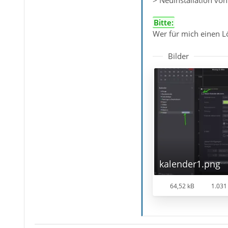
> Neuinstallation von
Bitte:
Wer für mich einen 
Bilder
kalender1.png
64,52 kB
1.031