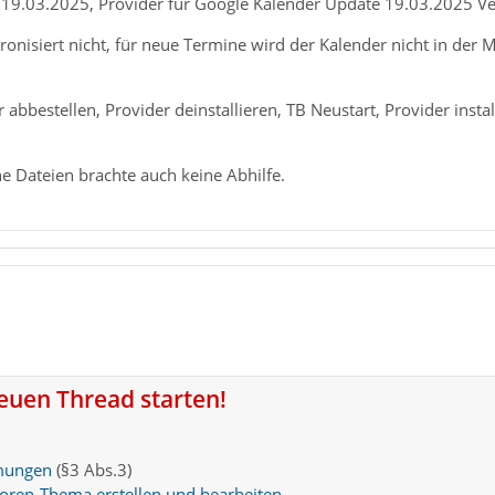
9.03.2025, Provider für Google Kalender Update 19.03.2025 Ve
onisiert nicht, für neue Termine wird der Kalender nicht in der M
bbestellen, Provider deinstallieren, TB Neustart, Provider inst
e Dateien brachte auch keine Abhilfe.
neuen Thread starten!
mungen
(§3 Abs.3)
Foren-Thema erstellen und bearbeiten