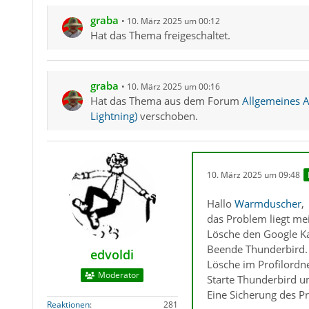
graba
10. März 2025 um 00:12
Hat das Thema freigeschaltet.
graba
10. März 2025 um 00:16
Hat das Thema aus dem Forum
Allgemeines Ar
Lightning)
verschoben.
10. März 2025 um 09:48
Hallo
Warmduscher
,
das Problem liegt me
Lösche den Google Ka
Beende Thunderbird.
edvoldi
Lösche im Profilordne
Moderator
Starte Thunderbird un
Eine Sicherung des Pro
Reaktionen
281