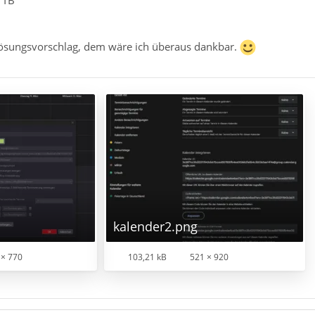
 TB
Lösungsvorschlag, dem wäre ich überaus dankbar.
kalender2.png
 × 770
103,21 kB
521 × 920