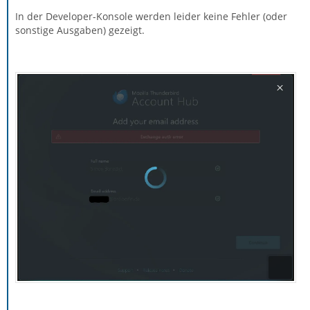
In der Developer-Konsole werden leider keine Fehler (oder
sonstige Ausgaben) gezeigt.