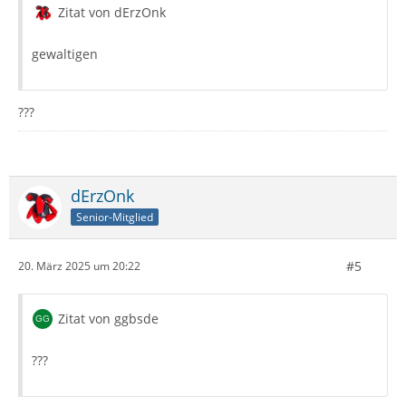
Zitat von dErzOnk
gewaltigen
???
dErzOnk
Senior-Mitglied
#5
20. März 2025 um 20:22
Zitat von ggbsde
???