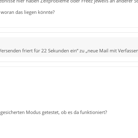
nisse hier haben Zeitprobleme oder Freez jeweils an anderer Ste
 woran das liegen könnte?
ersenden friert für 22 Sekunden ein“ zu „neue Mail mit Verfassen 
gesicherten Modus getestet, ob es da funktioniert?