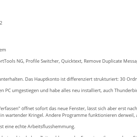
2
tem
tTools NG, Profile Switcher, Quicktext, Remove Duplicate Message
terhalten. Das Hauptkonto ist differenziert strukturiert: 30 Ord
uen PC umgestiegen und habe alles neu installiert, auch Thunderb
Verfassen" öffnet sofort das neue Fenster, lässt sich aber erst na
in wartender Kringel. Andere Programme funktionieren derweil, an
ist eine echte Arbeitsflusshemmung.