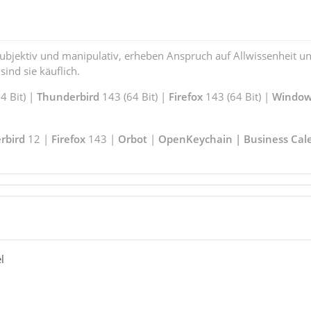
subjektiv und manipulativ, erheben Anspruch auf Allwissenheit 
ind sie käuflich.
 Bit) |
Thunderbird
143 (64 Bit) |
Firefox
143 (64 Bit) |
Window
rbird
12 |
Firefox
143 |
Orbot
|
OpenKeychain | Business Cal
l