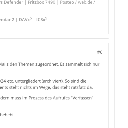
s Defender
|
Fritzbox
7490 |
Posteo
/ web.de /
5
5
endar 2 | DAVx
| ICSx
#6
r Mails den Themen zugeordnet. Es sammelt sich nur
 etc. untergliedert (archiviert). So sind die
nts steht nichts im Wege, das steht ratzfatz da.
ndern muss im Prozess des Aufrufes "Verfassen"
 behebt.