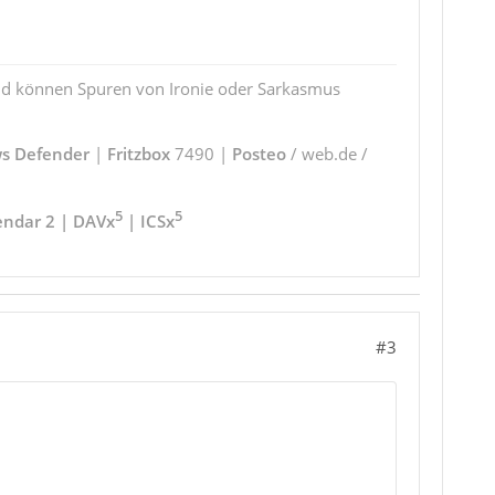
und können Spuren von Ironie oder Sarkasmus
s Defender
|
Fritzbox
7490 |
Posteo
/ web.de /
5
5
endar 2 | DAVx
| ICSx
#3