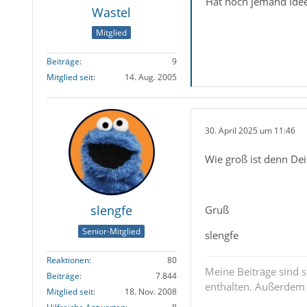
Hat noch jemand Ide
Wastel
Mitglied
Beiträge
9
Mitglied seit
14. Aug. 2005
30. April 2025 um 11:46
Wie groß ist denn Dei
slengfe
Gruß
Senior-Mitglied
slengfe
Reaktionen
80
Meine Beiträge sind 
Beiträge
7.844
enthalten. Außerdem s
Mitglied seit
18. Nov. 2008