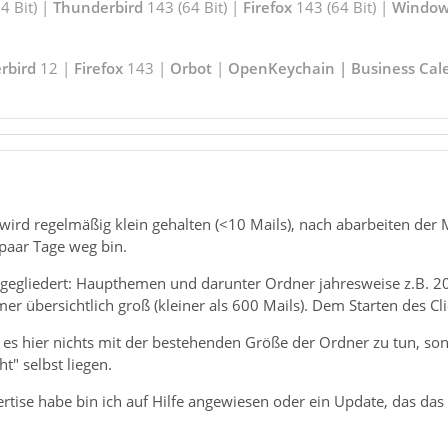
 Bit) |
Thunderbird
143 (64 Bit) |
Firefox
143 (64 Bit) |
Window
rbird
12 |
Firefox
143 |
Orbot
|
OpenKeychain | Business Cal
 wird regelmäßig klein gehalten (<10 Mails), nach abarbeiten de
paar Tage weg bin.
 gegliedert: Haupthemen und darunter Ordner jahresweise z.B. 2024
r übersichtlich groß (kleiner als 600 Mails). Dem Starten des Clie
 es hier nichts mit der bestehenden Größe der Ordner zu tun, so
t" selbst liegen.
ertise habe bin ich auf Hilfe angewiesen oder ein Update, das das