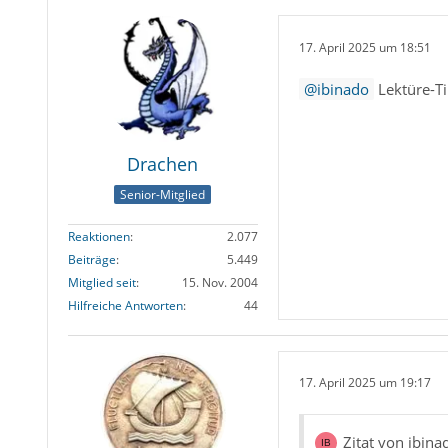
Des weiteren befin
darunter einer, der
17. April 2025 um 18:51
ibinado
Lektüre-T
Diese Buttons sind
Drachen
Welche Ansicht benu
Kartenansicht oder
Senior-Mitglied
Anzeige des Nachri
Reaktionen
2.077
Beiträge
5.449
Im
NACHRICHTNB
Mitglied seit
15. Nov. 2004
Hilfreiche Antworten
44
Mache zunächst ei
17. April 2025 um 19:17
Zitat von ibina