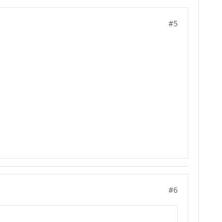
ader (im Bild grün umrahmt) mehrere Buttons,
#5
. Aber das funktioniert nicht! — Auch nicht im
arieren)
stern?
#6