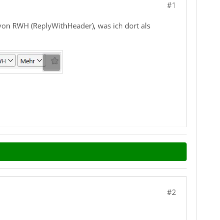
#1
von RWH (ReplyWithHeader), was ich dort als
#2