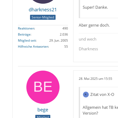
Super! Danke.
dharkness21
Senior-Mitglied
Aber gerne doch.
Reaktionen
490
Beiträge
2.036
und wech
Mitglied seit
29. Jun. 2005
Hilfreiche Antworten
55
Dharkness
28. Mai 2025 um 15:55
Zitat von X-O
Allgemein hat TB ke
bege
Version?
Mitglied