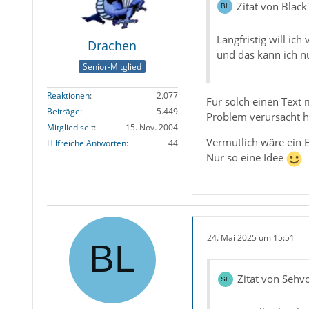
Zitat von Blac
Langfristig will ic
Drachen
und das kann ich nu
Senior-Mitglied
Reaktionen
2.077
Für solch einen Text 
Beiträge
5.449
Problem verursacht h
Mitglied seit
15. Nov. 2004
Vermutlich wäre ein E
Hilfreiche Antworten
44
Nur so eine Idee
24. Mai 2025 um 15:51
Zitat von Sehv