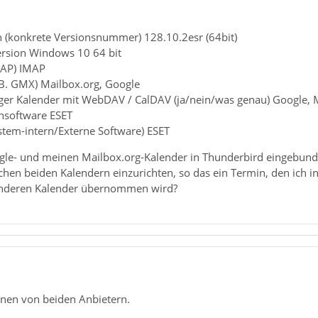
n (konkrete Versionsnummer) 128.10.2esr (64bit)
ersion Windows 10 64 bit
MAP) IMAP
.B. GMX) Mailbox.org, Google
iger Kalender mit WebDAV / CalDAV (ja/nein/was genau) Google,
ensoftware ESET
ystem-intern/Externe Software) ESET
le- und meinen Mailbox.org-Kalender in Thunderbird eingebunden
hen beiden Kalendern einzurichten, so das ein Termin, den ich in
anderen Kalender übernommen wird?
inen von beiden Anbietern.