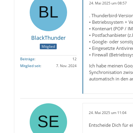
24. Mai 2025 um 08:57
. Thunderbird-Versio
• Betriebssystem + V
• Kontenart (POP / I
• Postfachanbieter (z
BlackThunder
• Google- oder sonst
Mitglied
• Eingesetzte Antivir
• Firewall (Betriebss
Beiträge
12
Ich habe meinen Goog
Mitglied seit
7. Nov. 2024
Synchronisation zwisc
automatisch in den 
24. Mai 2025 um 11:04
Entscheide Dich für e