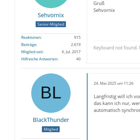
Gruß
Sehvornix
Sehvornix
Senior-Mitglied
Reaktionen
915
Beiträge
2.619
Keyboard not found. P
Mitglied seit
6. Jul. 2017
Hilfreiche Antworten
40
24. Mai 2025 um 11:26
Langfristig will ich
das kann ich nur, wen
automatisch synchron
BlackThunder
Mitglied