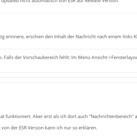
 updated nicht automatisch von ESR auf Release Version.
ig erinnere, erschien den Inhalt der Nachricht nach einem links K
. Falls der Vorschaubereich fehlt: Im Menü Ansicht->Fensterlayou
t funktioniert. Aber erst als ich dort auch "Nachrichtenbereich" ak
von der ESR Version kann ich nur so erklären.