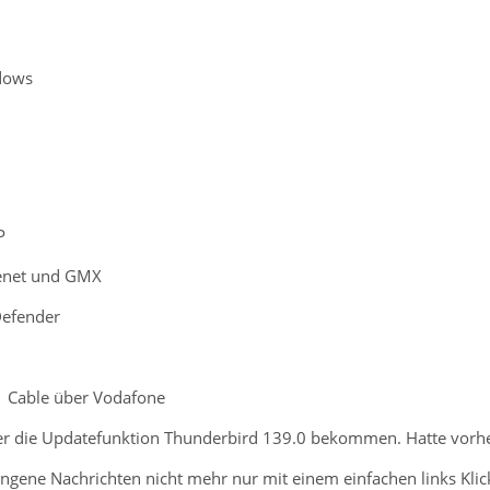
dows
P
eenet und GMX
Defender
1 Cable über Vodafone
er die Updatefunktion Thunderbird 139.0 bekommen. Hatte vorhe
angene Nachrichten nicht mehr nur mit einem einfachen links Kli