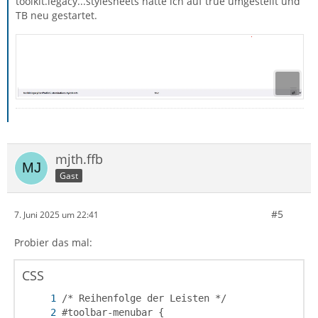
toolkit.legacy...stylesheets hatte ich auf true umgestellt und
TB neu gestartet.
mjth.ffb
Gast
#5
7. Juni 2025 um 22:41
Probier das mal:
CSS