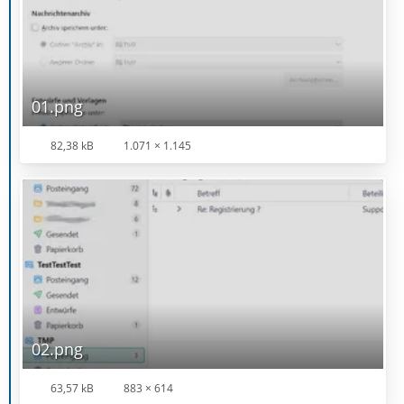
01.png
82,38 kB
1.071 × 1.145
02.png
63,57 kB
883 × 614