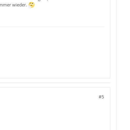
 immer wieder.
#5