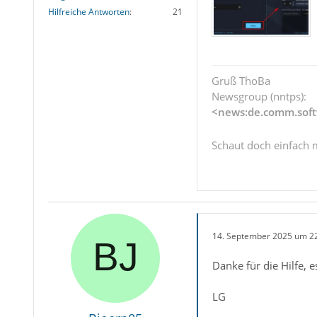
Hilfreiche Antworten
21
Gruß ThoBa
Newsgroup (nntps):
<news:de.comm.soft
Schaut doch einfach 
14. September 2025 um 2
Danke für die Hilfe, e
LG