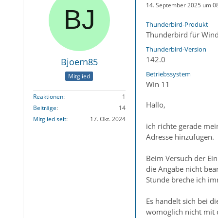
14. September 2025 um 0
Thunderbird-Produkt
Thunderbird für Win
Thunderbird-Version
142.0
Bjoern85
Betriebssystem
Mitglied
Win 11
Reaktionen
1
Hallo,
Beiträge
14
Mitglied seit
17. Okt. 2024
ich richte gerade me
Adresse hinzufügen.
Beim Versuch der Ein
die Angabe nicht bear
Stunde breche ich imm
Es handelt sich bei d
womöglich nicht mit 