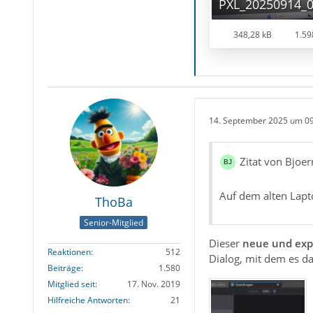
PXL_20250914_0
348,28 kB
1.59
14. September 2025 um 0
Zitat von Bjoe
Auf dem alten Lapt
ThoBa
Senior-Mitglied
Dieser
neue und exp
Reaktionen
512
Dialog, mit dem es da
Beiträge
1.580
Mitglied seit
17. Nov. 2019
Hilfreiche Antworten
21