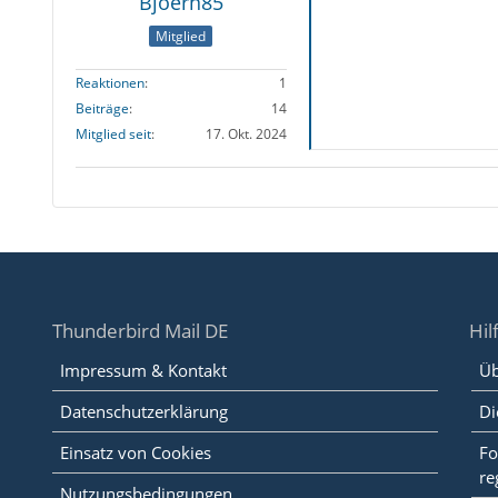
Bjoern85
Mitglied
Reaktionen
1
Beiträge
14
Mitglied seit
17. Okt. 2024
Thunderbird Mail DE
Hil
Impressum & Kontakt
Üb
Datenschutzerklärung
Di
Einsatz von Cookies
Fo
re
Nutzungsbedingungen