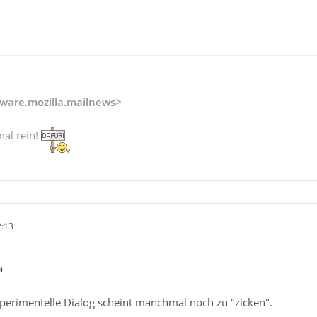
ware.mozilla.mailnews>
mal rein!
2:13
a
perimentelle Dialog scheint manchmal noch zu "zicken".