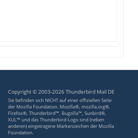
Copyright © 2003-2026 Thunderbird Mail DE
Sie befinden sich NICHT auf einer offiziellen Seite
der Mozilla Foundation. Mozilla®, mozilla.org®,
Firefox®, Thunderbird™, Bugzilla™, Sunbird®,
XUL™ und das Thunderbird-Logo sind (neben
anderen) eingetragene Markenzeichen der Mozilla
Foundation.