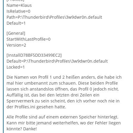
Name=Klaus
IsRelative=0
Path=P:\Thunderbird\Profiles\3w9dwr0n.default
Default=1
[General]
StartWithLastProfile=0
Version=2
[InstallD78BF5DD33499EC2]
Default=P:\Thunderbird\Profiles\3w9dwr0n.default
Locked=1
Die Namen von Profil 1 und 2 heißen anders, die habe ich
mal hier umbenannt zum schauen. Diese beiden Profile
lassen sich anstandslos öffnen, das Profil 0 jedoch nicht.
Auffällig ist, das bei den letzten drei Zeilen ein
Sperrvermerk zu sein scheint, den ich vorher noch nie in
der Profiles.ini gesehen hatte.
Alle Profile sind auf einem externen Speicher hinterlegt.
Kann mir bitte jemand weiterhelfen, wo der Fehler liegen
könnte? Danke!