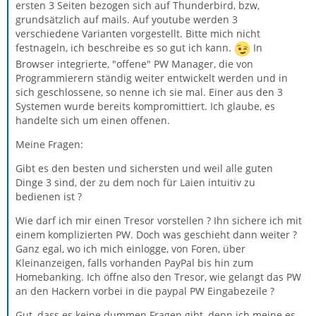
ersten 3 Seiten bezogen sich auf Thunderbird, bzw,
grundsätzlich auf mails. Auf youtube werden 3
verschiedene Varianten vorgestellt. Bitte mich nicht
festnageln, ich beschreibe es so gut ich kann.
In
Browser integrierte, "offene" PW Manager, die von
Programmierern ständig weiter entwickelt werden und in
sich geschlossene, so nenne ich sie mal. Einer aus den 3
Systemen wurde bereits kompromittiert. Ich glaube, es
handelte sich um einen offenen.
Meine Fragen:
Gibt es den besten und sichersten und weil alle guten
Dinge 3 sind, der zu dem noch für Laien intuitiv zu
bedienen ist ?
Wie darf ich mir einen Tresor vorstellen ? Ihn sichere ich mit
einem komplizierten PW. Doch was geschieht dann weiter ?
Ganz egal, wo ich mich einlogge, von Foren, über
Kleinanzeigen, falls vorhanden PayPal bis hin zum
Homebanking. Ich öffne also den Tresor, wie gelangt das PW
an den Hackern vorbei in die paypal PW Eingabezeile ?
Gut, dass es keine dummen Fragen gibt, denn ich meine es