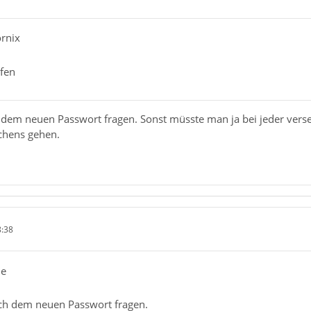
ornix
fen
h dem neuen Passwort fragen. Sonst müsste man ja bei jeder ve
chens gehen.
8:38
de
ach dem neuen Passwort fragen.