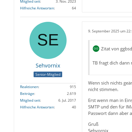
Mitglied seit
3. Nov. 2023
Hilfreiche Antworten
64
9. September 2025 um 22:
Zitat von ggbs
TB fragt dich dann
Sehvornix
Senior-Mitglied
Wenn sich nichts geä
Reaktionen
915
nicht stimmen.
Beiträge
2.619
Erst wenn man in Eins
Mitglied seit
6. Jul. 2017
SMTP und den für IMA
Hilfreiche Antworten
40
Passwort dann aber au
Gruß
Sehvornix