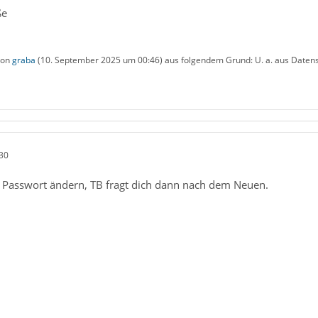
ße
 von
graba
(
10. September 2025 um 00:46
) aus folgendem Grund: U. a. aus Daten
30
as Passwort ändern, TB fragt dich dann nach dem Neuen.