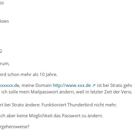
:00
dows
2
orum,
ird schon mehr als 10 Jahre.
xxxxxx.de
, meine Domain
http://www.xxx.de
ist bei Strato geh
o ich solle mein Mailpasswort ändern, weil in letzter Zeit der Ver
t bei Strato ändere: Funktioniert Thunderbird nicht mehr.
ich aber keine Möglichkeit das Passwort zu ändern.
orgehensweise?