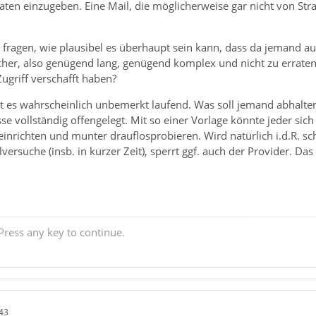
ten einzugeben. Eine Mail, die möglicherweise gar nicht von Strat
 fragen, wie plausibel es überhaupt sein kann, dass da jemand auf 
cher, also genügend lang, genügend komplex und nicht zu errate
Zugriff verschafft haben?
 es wahrscheinlich unbemerkt laufend. Was soll jemand abhalte
se vollständig offengelegt. Mit so einer Vorlage könnte jeder si
inrichten und munter drauflosprobieren. Wird natürlich i.d.R. sch
Fehlversuche (insb. in kurzer Zeit), sperrt ggf. auch der Provider
ress any key to continue.
43