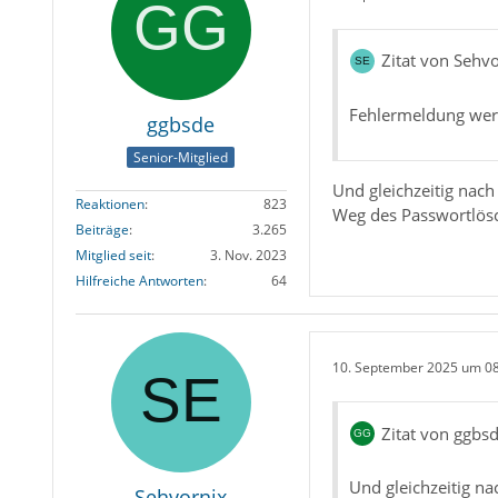
Zitat von Sehv
Fehlermeldung wer
ggbsde
Senior-Mitglied
Und gleichzeitig nac
Reaktionen
823
Weg des Passwortlös
Beiträge
3.265
Mitglied seit
3. Nov. 2023
Hilfreiche Antworten
64
10. September 2025 um 0
Zitat von ggbs
Und gleichzeitig n
Sehvornix