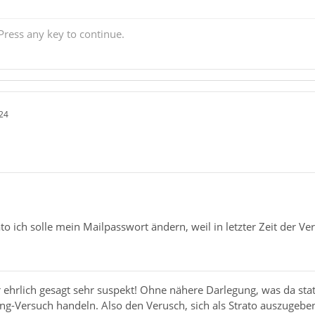
ress any key to continue.
24
rato ich solle mein Mailpasswort ändern, weil in letzter Zeit der V
 ehrlich gesagt sehr suspekt! Ohne nähere Darlegung, was da sta
g-Versuch handeln. Also den Verusch, sich als Strato auszugeben 