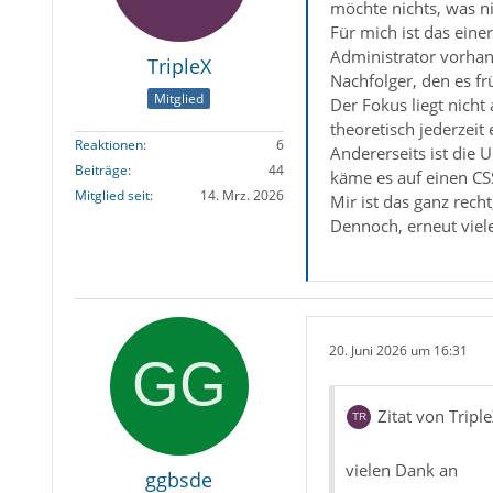
möchte nichts, was ni
Für mich ist das eine
Administrator vorhan
TripleX
Nachfolger, den es fr
Mitglied
Der Fokus liegt nich
theoretisch jederzeit 
Reaktionen
6
Andererseits ist die
Beiträge
44
käme es auf einen CSS
Mitglied seit
14. Mrz. 2026
Mir ist das ganz rech
Dennoch, erneut vie
20. Juni 2026 um 16:31
Zitat von Tripl
vielen Dank an
ggbsde