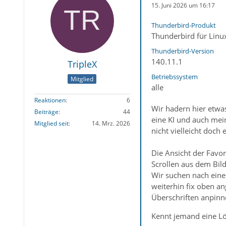
15. Juni 2026 um 16:17
Thunderbird-Produkt
Thunderbird für Linu
Thunderbird-Version
140.11.1
TripleX
Betriebssystem
Mitglied
alle
Reaktionen
6
Wir hadern hier etwas
Beiträge
44
eine KI und auch mein
Mitglied seit
14. Mrz. 2026
nicht vielleicht doch 
Die Ansicht der Favo
Scrollen aus dem Bild
Wir suchen nach eine
weiterhin fix oben an
Überschriften anpinn
Kennt jemand eine Lö