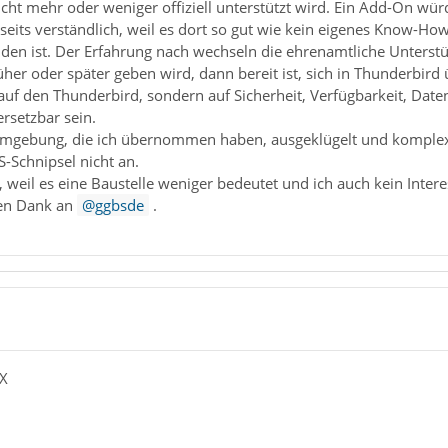
cht mehr oder weniger offiziell unterstützt wird. Ein Add-On wür
rseits verständlich, weil es dort so gut wie kein eigenes Know-How
den ist. Der Erfahrung nach wechseln die ehrenamtliche Unterstüt
üher oder später geben wird, dann bereit ist, sich in Thunderbird
t auf den Thunderbird, sondern auf Sicherheit, Verfügbarkeit, Da
ersetzbar sein.
 Umgebung, die ich übernommen haben, ausgeklügelt und komplex. 
-Schnipsel nicht an.
t, weil es eine Baustelle weniger bedeutet und ich auch kein Inter
len Dank an
ggbsde
.
eX