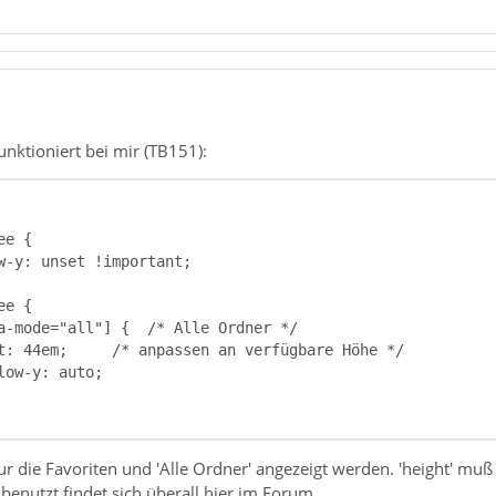
nktioniert bei mir (TB151):
nur die Favoriten und 'Alle Ordner' angezeigt werden. 'height' m
enutzt findet sich überall hier im Forum.