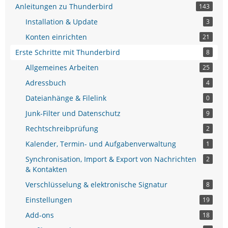
Anleitungen zu Thunderbird
143
Installation & Update
3
Konten einrichten
21
Erste Schritte mit Thunderbird
8
Allgemeines Arbeiten
25
Adressbuch
4
Dateianhänge & Filelink
0
Junk-Filter und Datenschutz
9
Rechtschreibprüfung
2
Kalender, Termin- und Aufgabenverwaltung
1
Synchronisation, Import & Export von Nachrichten
2
& Kontakten
Verschlüsselung & elektronische Signatur
8
Einstellungen
19
Add-ons
18