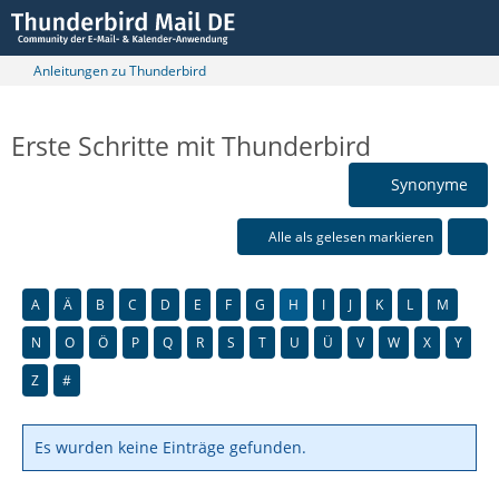
Anleitungen zu Thunderbird
Erste Schritte mit Thunderbird
Synonyme
Alle als gelesen markieren
A
Ä
B
C
D
E
F
G
H
I
J
K
L
M
N
O
Ö
P
Q
R
S
T
U
Ü
V
W
X
Y
Z
#
Es wurden keine Einträge gefunden.