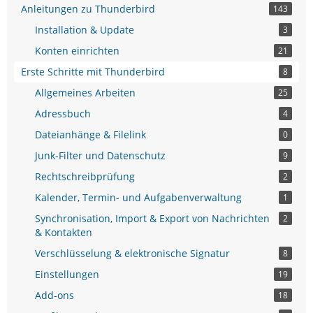
Anleitungen zu Thunderbird
143
Installation & Update
3
Konten einrichten
21
Erste Schritte mit Thunderbird
8
Allgemeines Arbeiten
25
Adressbuch
4
Dateianhänge & Filelink
0
Junk-Filter und Datenschutz
9
Rechtschreibprüfung
2
Kalender, Termin- und Aufgabenverwaltung
1
Synchronisation, Import & Export von Nachrichten
2
& Kontakten
Verschlüsselung & elektronische Signatur
8
Einstellungen
19
Add-ons
18