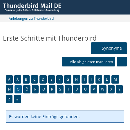
Anleitungen zu Thunderbird
Erste Schritte mit Thunderbird
Synonyme
Alle als gelesen markieren
A
Ä
B
C
D
E
F
G
H
I
J
K
L
M
N
O
Ö
P
Q
R
S
T
U
Ü
V
W
X
Y
Z
#
Es wurden keine Einträge gefunden.