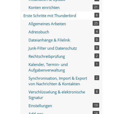
Konten einrichten
21
Erste Schritte mit Thunderbird
8
Allgemeines Arbeiten
25
Adressbuch
4
Dateianhänge & Filelink
0
Junk-Filter und Datenschutz
9
Rechtschreibprüfung
2
Kalender, Termin- und
1
Aufgabenverwaltung
Synchronisation, Import & Export
2
von Nachrichten & Kontakten
Verschlüsselung & elektronische
8
Signatur
Einstellungen
19
Add-ons
18