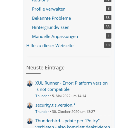
Profile verwalten
8
Bekannte Probleme
38
Hintergrundwissen
33
Manuelle Anpassungen
1
Hilfe zu dieser Webseite
18
Neuste Einträge
XUL Runner - Error: Platform version
is not compatible
Thunder
5. Mai 2022 um 14:14
security.tls.version.*
Thunder
30. Oktober 2020 um 13:27
Thunderbird-Update per "Policy"
verbieten - also komplett deaktivieren