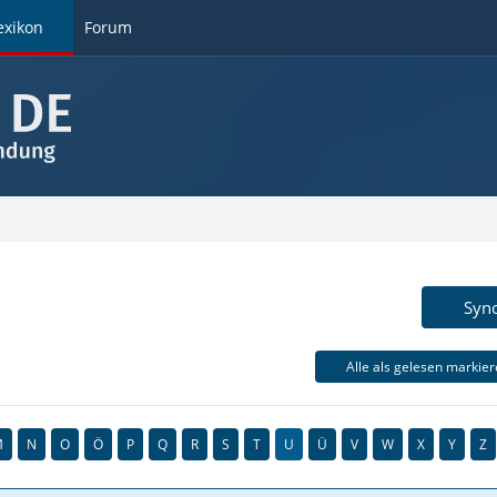
exikon
Forum
Syn
Alle als gelesen markie
M
N
O
Ö
P
Q
R
S
T
U
Ü
V
W
X
Y
Z