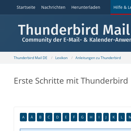
Startseite
Nachrichten
Herunterladen
Hilfe & L
Thunderbird Mail DE
Lexikon
Anleitungen zu Thunderbird
Erste Schritte mit Thunderbird
A
Ä
B
C
D
E
F
G
H
I
J
K
L