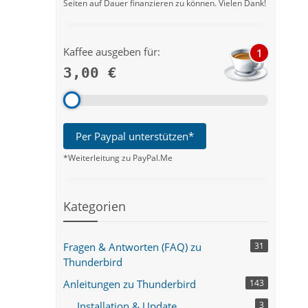
Seiten auf Dauer finanzieren zu können. Vielen Dank!
Kaffee ausgeben für:
1
3,00 €
Per Paypal unterstützen*
*Weiterleitung zu PayPal.Me
Kategorien
Fragen & Antworten (FAQ) zu
31
Thunderbird
Anleitungen zu Thunderbird
143
Installation & Update
3