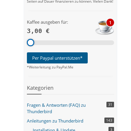
Seiten auf Dauer finanzieren zu können. Vielen Dank!
Kaffee ausgeben für:
1
3,00 €
Per Paypal unterstützen*
*Weiterleitung zu PayPal.Me
Kategorien
Fragen & Antworten (FAQ) zu
31
Thunderbird
Anleitungen zu Thunderbird
143
Installation & Update
3