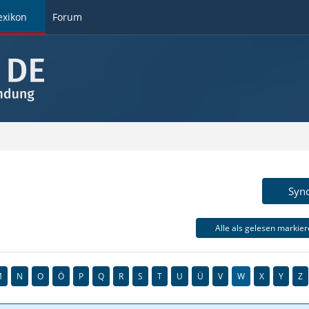
exikon
Forum
Syn
Alle als gelesen markie
M
N
O
Ö
P
Q
R
S
T
U
Ü
V
W
X
Y
Z