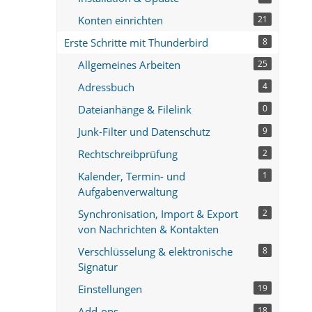
Konten einrichten
21
Erste Schritte mit Thunderbird
8
Allgemeines Arbeiten
25
Adressbuch
4
Dateianhänge & Filelink
0
Junk-Filter und Datenschutz
9
Rechtschreibprüfung
2
Kalender, Termin- und
1
Aufgabenverwaltung
Synchronisation, Import & Export
2
von Nachrichten & Kontakten
Verschlüsselung & elektronische
8
Signatur
Einstellungen
19
Add-ons
18