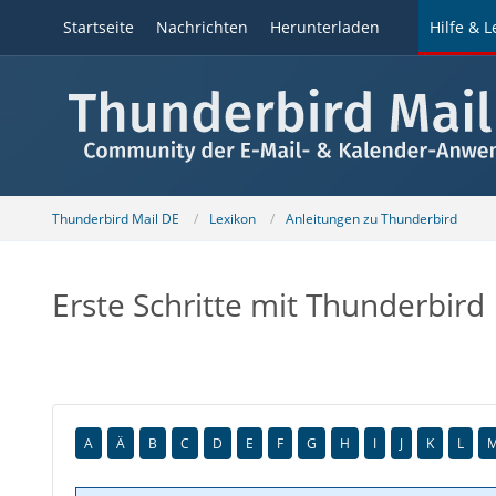
Startseite
Nachrichten
Herunterladen
Hilfe & L
Thunderbird Mail DE
Lexikon
Anleitungen zu Thunderbird
Erste Schritte mit Thunderbird
A
Ä
B
C
D
E
F
G
H
I
J
K
L