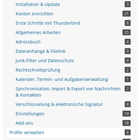
Installation & Update
3
Konten einrichten
21
Erste Schritte mit Thunderbird
8
Allgemeines Arbeiten
25
Adressbuch
4
Dateianhänge & Filelink
0
Junk-Filter und Datenschutz
9
Rechtschreibprüfung
2
Kalender, Termin- und Aufgabenverwaltung
1
Synchronisation, Import & Export von Nachrichten
2
& Kontakten
Verschlüsselung & elektronische Signatur
8
Einstellungen
19
Add-ons
18
Profile verwalten
8