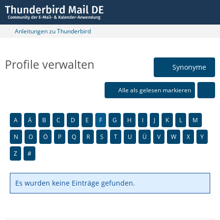
Anleitungen zu Thunderbird
Profile verwalten
Synonyme
Alle als gelesen markieren
A
Ä
B
C
D
E
F
G
H
I
J
K
L
M
N
O
Ö
P
Q
R
S
T
U
Ü
V
W
X
Y
Z
#
Es wurden keine Einträge gefunden.