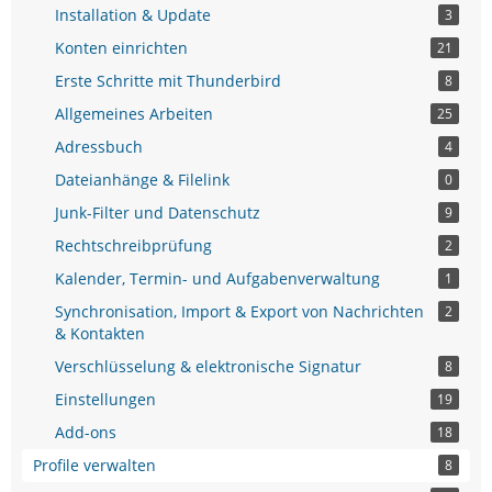
Installation & Update
3
Konten einrichten
21
Erste Schritte mit Thunderbird
8
Allgemeines Arbeiten
25
Adressbuch
4
Dateianhänge & Filelink
0
Junk-Filter und Datenschutz
9
Rechtschreibprüfung
2
Kalender, Termin- und Aufgabenverwaltung
1
Synchronisation, Import & Export von Nachrichten
2
& Kontakten
Verschlüsselung & elektronische Signatur
8
Einstellungen
19
Add-ons
18
Profile verwalten
8