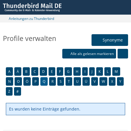
Anleitungen zu Thunderbird
Profile verwalten
Synonyme
Alle als gelesen markieren
A
Ä
B
C
D
E
F
G
H
I
J
K
L
M
N
O
Ö
P
Q
R
S
T
U
Ü
V
W
X
Y
Z
#
Es wurden keine Einträge gefunden.