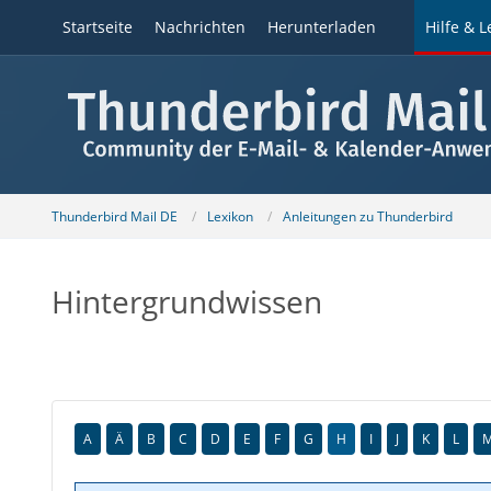
Startseite
Nachrichten
Herunterladen
Hilfe & L
Thunderbird Mail DE
Lexikon
Anleitungen zu Thunderbird
Hintergrundwissen
A
Ä
B
C
D
E
F
G
H
I
J
K
L