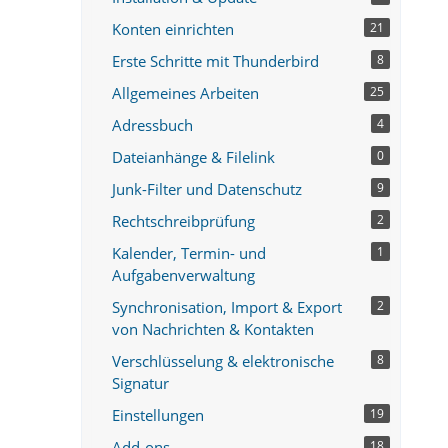
Konten einrichten
21
Erste Schritte mit Thunderbird
8
Allgemeines Arbeiten
25
Adressbuch
4
Dateianhänge & Filelink
0
Junk-Filter und Datenschutz
9
Rechtschreibprüfung
2
Kalender, Termin- und
1
Aufgabenverwaltung
Synchronisation, Import & Export
2
von Nachrichten & Kontakten
Verschlüsselung & elektronische
8
Signatur
Einstellungen
19
Add-ons
18