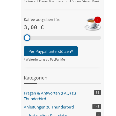
Seiten auf Dauer finanzieren zu können. Vielen Dank!
Kaffee ausgeben für:
1
3,00 €
Per Paypal unterstützen*
*Weiterleitung zu PayPal.Me
Kategorien
Fragen & Antworten (FAQ) zu
31
Thunderbird
Anleitungen zu Thunderbird
143
Installation & Update
3