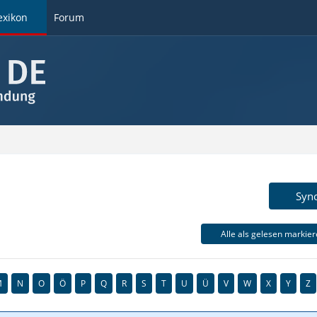
exikon
Forum
Syn
Alle als gelesen markie
M
N
O
Ö
P
Q
R
S
T
U
Ü
V
W
X
Y
Z