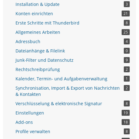
Installation & Update
3
Konten einrichten
21
Erste Schritte mit Thunderbird
8
Allgemeines Arbeiten
25
Adressbuch
4
Dateianhänge & Filelink
0
Junk-Filter und Datenschutz
9
Rechtschreibprüfung
2
Kalender, Termin- und Aufgabenverwaltung
1
Synchronisation, Import & Export von Nachrichten
2
& Kontakten
Verschlüsselung & elektronische Signatur
8
Einstellungen
19
Add-ons
18
Profile verwalten
8