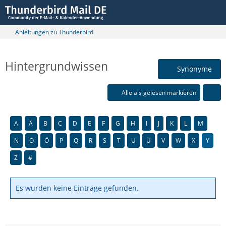
Anleitungen zu Thunderbird
Hintergrundwissen
Synonyme
Alle als gelesen markieren
A
Ä
B
C
D
E
F
G
H
I
J
K
L
M
N
O
Ö
P
Q
R
S
T
U
Ü
V
W
X
Y
Z
#
Es wurden keine Einträge gefunden.