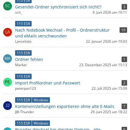
115 ESR
Gesendet-Ordner synchronisiert sich nicht!?
3
sch_
9. Juni 2026 um 16:11
115 ESR
Nach Notebook Wechsel - Profil - Ordnerstruktur
19
und eMails verschwunden
Lancelotix
22. Januar 2026 um 19:03
115 ESR
Ordner fehlen
1
Marker
23. Dezember 2025 um 15:13
115 ESR
Import Profilordner und Passwort
2
peterpan123
22. Juli 2025 um 15:09
115 ESR
Windows
Konteneinstellungen exportieren ohne alte E-Mails
7
JJB-Thunder
29. Juni 2025 um 18:22
115 ESR
Windows
Provider-Wechsel bei gleicher Domain - alte
6