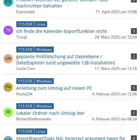
Nachrichten behalten
Exanimalis
11. April 2025 um 19:08
115 ESR
Linux
Ich finde die Kalender-Exportfunktion nicht
3
Trospi
24. März 2025 um 12:49
115 ESR
Windows
geplante Profillöschung auf Dateiebene /
2
DateiExplorer (und ungewollte 128-Installation)
Uncle-Tom
11. März 2025 um 12:16
115 ESR
Windows
Anleitung zum Umzug auf neuen PC
5
Paula234
9. Februar 2025 um 12:36
115 ESR
Windows
Lokaler Ordner nach Umzug leer
1
RichardSeifensieder
6. Februar 2025 um 08:24
115 ESR
Linux
ImportExportTools NG: Incorrect argument types for
4