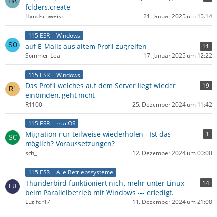
folders.create
Handschweiss
21. Januar 2025 um 10:14
115 ESR
Windows
auf E-Mails aus altem Profil zugreifen
11
Sommer-Lea
17. Januar 2025 um 12:22
115 ESR
Windows
Das Profil welches auf dem Server liegt wieder
19
einbinden, geht nicht
R1100
25. Dezember 2024 um 11:42
115 ESR
macOS
Migration nur teilweise wiederholen - Ist das
1
möglich? Voraussetzungen?
sch_
12. Dezember 2024 um 00:00
115 ESR
Alle Betriebssysteme
Thunderbird funktioniert nicht mehr unter Linux
14
beim Parallelbetrieb mit Windows --- erledigt.
Luzifer17
11. Dezember 2024 um 21:08