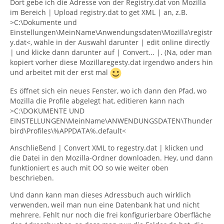
Dort gebe ich die Adresse von der Registry.dat von Mozilla
im Bereich | Upload registry.dat to get XML | an, z.B.
>C:\Dokumente und
Einstellungen\MeinName\Anwendungsdaten\Mozilla\registr
y.dat<, wähle in der Auswahl darunter | edit online directly
| und klicke dann darunter auf | Convert... |. (Na, oder man
kopiert vorher diese Mozillaregesty.dat irgendwo anders hin
und arbeitet mit der erst mal
Es öffnet sich ein neues Fenster, wo ich dann den Pfad, wo
Mozilla die Profile abgelegt hat, editieren kann nach
>C:\DOKUMENTE UND
EINSTELLUNGEN\MeinName\ANWENDUNGSDATEN\Thunder
bird\Profiles\%APPDATA%.default<
Anschließend | Convert XML to regestry.dat | klicken und
die Datei in den Mozilla-Ordner downloaden. Hey, und dann
funktioniert es auch mit OO so wie weiter oben
beschrieben.
Und dann kann man dieses Adressbuch auch wirklich
verwenden, weil man nun eine Datenbank hat und nicht
mehrere. Fehlt nur noch die frei konfigurierbare Oberfläche