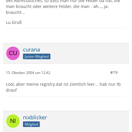
des Adressbuches, so dass man nur die Felder da hat, die
man braucht oder weitere Felder, die man - äh..., ja:
braucht...
Lu.Gruß
curana
Junior-Mitglied
#19
15. Oktober 2004 um 12:42
cool, aber meine registry.dat ist ziemlich leer... hab nur tb
drauf
nixblicker
Mitglied