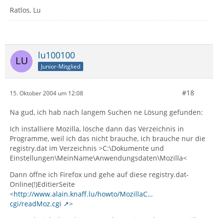
Ratlos, Lu
lu100100
Junior-Mitglied
#18
15. Oktober 2004 um 12:08
Na gud, ich hab nach langem Suchen ne Lösung gefunden:
Ich installiere Mozilla, lösche dann das Verzeichnis in
Programme, weil ich das nicht brauche, ich brauche nur die
registry.dat im Verzeichnis >C:\Dokumente und
Einstellungen\MeinName\Anwendungsdaten\Mozilla<
Dann öffne ich Firefox und gehe auf diese registry.dat-
Online(!)EditierSeite
<
http://www.alain.knaff.lu/howto/MozillaC…
cgi/readMoz.cgi
>