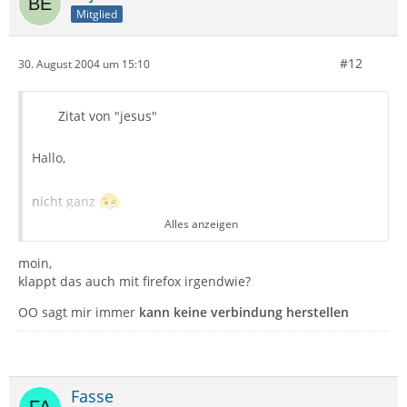
Mitglied
#12
30. August 2004 um 15:10
Zitat von "jesus"
Hallo,
nicht ganz
Alles anzeigen
Du must nur unter OpenOffice so vorgehen:
moin,
klappt das auch mit firefox irgendwie?
Datei, Autopilot, Adressdatenquelle, Mozilla/Netscape
und weiter, Collected Adresses anklicken (oder das
OO sagt mir immer
kann keine verbindung herstellen
andere) und weiter, Einen Titel angeben und
Fertigstellen.
Dann sollte eine Dialogbox kommen, die einem sagt,
dass man mit F4 ans Adressbuch kommt (was dann auch
Fasse
funktioniert
).