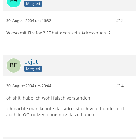
OpenOffice 1.1.1 - Deutsch
Mitglied
--
#13
30. August 2004 um 16:32
Gruss
Wieso mit Firefox ? FF hat doch kein Adressbuch !?!
bejot
Mitglied
#14
30. August 2004 um 20:44
oh shit, habe ich wohl falsch verstanden!
ich dachte man könnte das adressbuch von thunderbird
auch in OO nutzen ohne mozilla zu haben