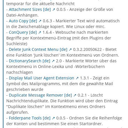
temporär für die aktuelle Nachricht
-
Attachment Sizes [de]
0.0.5 - Anzeige der Größe von
Datei-Anhängen.
-
Auto Copy [de]
0.6.3 - Markierter Text wird automatisch
in die Zwischenablage kopiert. Wie Linux oder mIrc.
-
ConQuery [de]
1.6.4 - Websuche nach markierten
Begriffe per Kontextmenü-Eintrag (mit den Plugins der
Suchleiste)
-
Delete Junk Context Menu [de]
0.3.2.20050622 - Bietet
eine Funktion 'Junk löschen' im Kontextmenü von Ordnern.
-
DictionarySearch [de]
2.0 - Markierte Wörter über das
Kontextmenü in Online-Lexika und -Wörterbüchern
nachschlagen
-
Display Mail User Agent Extension
1.3.1 - Zeigt ein
Symbol des Mailprogramms, mit dem die gewählte Mail
geschrieben wurde
-
Duplicate Message Remover [de]
0.2.1 - Löscht
Nachrichtenduplikate. Die Funktion wird über den Eintrag
"Duplikate löschen" im Kontextmenü eines Ordners
aufgerufen.
-
Folderpane Tools [de]
0.0.5 - Ordnen Sie die Reihenfolge
der Konten und bestimmen Sie einen Startordner.