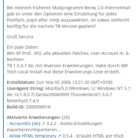
Bei meinem früheren Mailprogramm Becky 2.0 Internetmail
gab es unter den Optionen eine Einstellung für jedes
Postfach, pop3 after smtp auszuwählen. Ist sowas vielleicht
künftig für die nächste TB-Version geplant?
Gruß Saruna
Ein paar Daten:
Win XP Prof., SP2, alle aktuellen Patches, User-Account m. b.
Rechten.
TB 1.5.0.7 de, mit diversen Erweiterungen. Habe durch MR
Tech Local Install mal diese Erweiterungs-Liste erstellt.
Erstelldatum:
Sun Nov 05 2006 13:21:20 GMT+0100
UserAgent-String:
Mozilla/5.0 (Windows; U; Windows NT 5.1;
de; rv:1.8.0.7) Gecko/20060909 Thunderbird/1.5.0.7
Mnenhy/0.7.4.0
Build-ID:
2006090918
Aktivierte Erweiterungen:
[25]
-
AccountEx [de]
0.2.2 - Konto-Einstellungen
exportieren/importieren...
-
Allow HTML temporary
0.5.4 - Erlaubt HTML per Klick