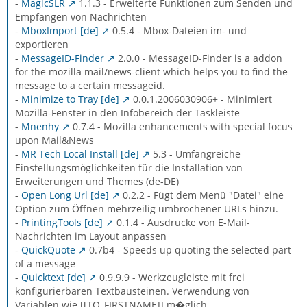
-
MagicSLR
1.1.3 - Erweiterte Funktionen zum Senden und
Empfangen von Nachrichten
-
MboxImport [de]
0.5.4 - Mbox-Dateien im- und
exportieren
-
MessageID-Finder
2.0.0 - MessageID-Finder is a addon
for the mozilla mail/news-client which helps you to find the
message to a certain messageid.
-
Minimize to Tray [de]
0.0.1.2006030906+ - Minimiert
Mozilla-Fenster in den Infobereich der Taskleiste
-
Mnenhy
0.7.4 - Mozilla enhancements with special focus
upon Mail&News
-
MR Tech Local Install [de]
5.3 - Umfangreiche
Einstellungsmöglichkeiten für die Installation von
Erweiterungen und Themes (de-DE)
-
Open Long Url [de]
0.2.2 - Fügt dem Menü "Datei" eine
Option zum Öffnen mehrzeilig umbrochener URLs hinzu.
-
PrintingTools [de]
0.1.4 - Ausdrucke von E-Mail-
Nachrichten im Layout anpassen
-
QuickQuote
0.7b4 - Speeds up quoting the selected part
of a message
-
Quicktext [de]
0.9.9.9 - Werkzeugleiste mit frei
konfigurierbaren Textbausteinen. Verwendung von
Variablen wie [[TO_FIRSTNAME]] m�glich.