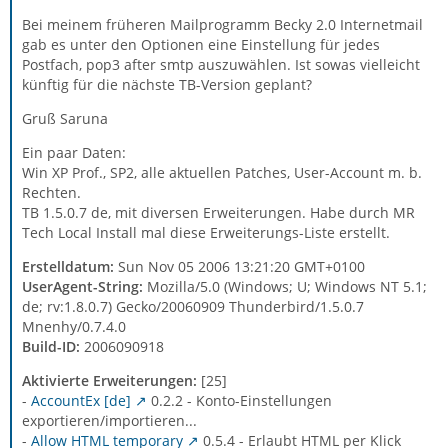
Bei meinem früheren Mailprogramm Becky 2.0 Internetmail
gab es unter den Optionen eine Einstellung für jedes
Postfach, pop3 after smtp auszuwählen. Ist sowas vielleicht
künftig für die nächste TB-Version geplant?
Gruß Saruna
Ein paar Daten:
Win XP Prof., SP2, alle aktuellen Patches, User-Account m. b.
Rechten.
TB 1.5.0.7 de, mit diversen Erweiterungen. Habe durch MR
Tech Local Install mal diese Erweiterungs-Liste erstellt.
Erstelldatum:
Sun Nov 05 2006 13:21:20 GMT+0100
UserAgent-String:
Mozilla/5.0 (Windows; U; Windows NT 5.1;
de; rv:1.8.0.7) Gecko/20060909 Thunderbird/1.5.0.7
Mnenhy/0.7.4.0
Build-ID:
2006090918
Aktivierte Erweiterungen:
[25]
-
AccountEx [de]
0.2.2 - Konto-Einstellungen
exportieren/importieren...
-
Allow HTML temporary
0.5.4 - Erlaubt HTML per Klick