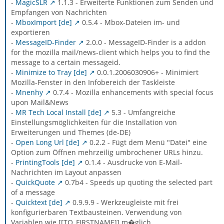
-
MagicSLR
1.1.3 - Erweiterte Funktionen zum Senden und
Empfangen von Nachrichten
-
MboxImport [de]
0.5.4 - Mbox-Dateien im- und
exportieren
-
MessageID-Finder
2.0.0 - MessageID-Finder is a addon
for the mozilla mail/news-client which helps you to find the
message to a certain messageid.
-
Minimize to Tray [de]
0.0.1.2006030906+ - Minimiert
Mozilla-Fenster in den Infobereich der Taskleiste
-
Mnenhy
0.7.4 - Mozilla enhancements with special focus
upon Mail&News
-
MR Tech Local Install [de]
5.3 - Umfangreiche
Einstellungsmöglichkeiten für die Installation von
Erweiterungen und Themes (de-DE)
-
Open Long Url [de]
0.2.2 - Fügt dem Menü "Datei" eine
Option zum Öffnen mehrzeilig umbrochener URLs hinzu.
-
PrintingTools [de]
0.1.4 - Ausdrucke von E-Mail-
Nachrichten im Layout anpassen
-
QuickQuote
0.7b4 - Speeds up quoting the selected part
of a message
-
Quicktext [de]
0.9.9.9 - Werkzeugleiste mit frei
konfigurierbaren Textbausteinen. Verwendung von
Variablen wie [[TO_FIRSTNAME]] m�glich.