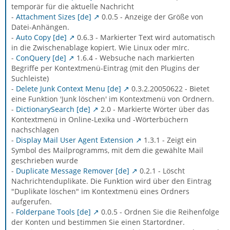
temporär für die aktuelle Nachricht
-
Attachment Sizes [de]
0.0.5 - Anzeige der Größe von
Datei-Anhängen.
-
Auto Copy [de]
0.6.3 - Markierter Text wird automatisch
in die Zwischenablage kopiert. Wie Linux oder mIrc.
-
ConQuery [de]
1.6.4 - Websuche nach markierten
Begriffe per Kontextmenü-Eintrag (mit den Plugins der
Suchleiste)
-
Delete Junk Context Menu [de]
0.3.2.20050622 - Bietet
eine Funktion 'Junk löschen' im Kontextmenü von Ordnern.
-
DictionarySearch [de]
2.0 - Markierte Wörter über das
Kontextmenü in Online-Lexika und -Wörterbüchern
nachschlagen
-
Display Mail User Agent Extension
1.3.1 - Zeigt ein
Symbol des Mailprogramms, mit dem die gewählte Mail
geschrieben wurde
-
Duplicate Message Remover [de]
0.2.1 - Löscht
Nachrichtenduplikate. Die Funktion wird über den Eintrag
"Duplikate löschen" im Kontextmenü eines Ordners
aufgerufen.
-
Folderpane Tools [de]
0.0.5 - Ordnen Sie die Reihenfolge
der Konten und bestimmen Sie einen Startordner.