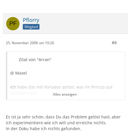
Pflorry
Mitglied
#8
25. November 2006 um 10:20
Zitat von "Arran"
@ Maxel
Ich habe das mit Vorlagen gelöst, was im Prinzip gut
funktionniert.
Alles anzeigen
Also Du gestaltest mittels den TB-Möglichkeiten Deine
Briefvorlage (Bilder, Texte, Fonts, Linien, Kästchen, etc.
Es ist ja sehr schön, dass Du das Problem gelöst hast, aber
und speicherst dann alles als Vorlage ab.
ich experimentiere wie ich will und erreiche nichts.
In der Doku habe ich nichts gefunden.