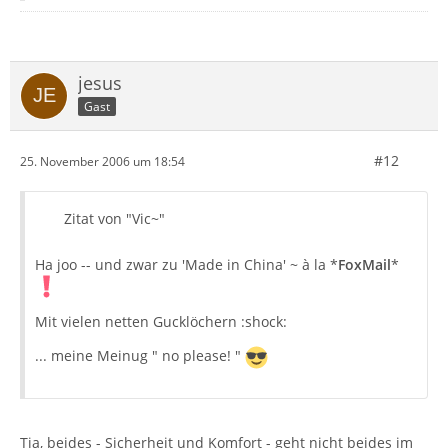
jesus
Gast
#12
25. November 2006 um 18:54
Zitat von "Vic~"
Ha joo -- und zwar zu 'Made in China' ~ à la *
FoxMail
*
Mit vielen netten Gucklöchern :shock:
... meine Meinug " no please! "
Tja, beides - Sicherheit und Komfort - geht nicht beides im