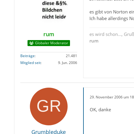
es gibt von Norton e
Ich habe allerdings N
rum
es wird schon..., Gru
rum
Globaler Moderator
Beiträge
21.481
Mitglied seit
9. Jun. 2006
29. November 2006 um 18
OK, danke
Grumbleduke