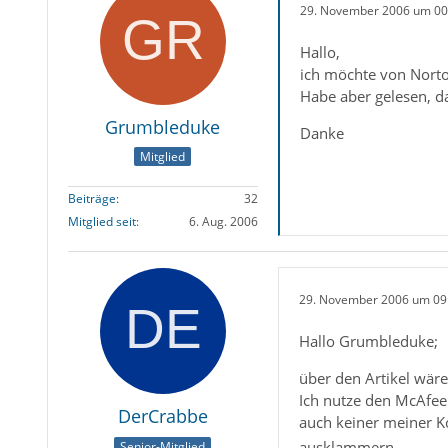
29. November 2006 um 00
Hallo,
ich möchte von Norto
Habe aber gelesen, da
Grumbleduke
Danke
Mitglied
Beiträge
32
Mitglied seit
6. Aug. 2006
29. November 2006 um 09
Hallo Grumbleduke;
über den Artikel wäre
Ich nutze den McAfee
DerCrabbe
auch keiner meiner K
ausklammern.
Senior-Mitglied