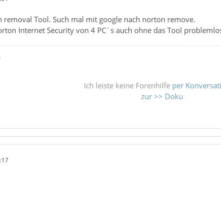
in removal Tool. Such mal mit google nach norton remove.
orton Internet Security von 4 PC´s auch ohne das Tool problemlos
ß
Ich leiste keine Forenhilfe
per Konversat
zur >> Doku
:17