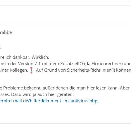
Crabbe"
;
re ich dankbar. Wirklich.
ee in der Version 7.1 mit dem Zusatz ePO (da Firmenrechner) un
iner Kollegen.
Auf Grund von Sicherheits-Richtlinien(!) können
.
ne Probleme bekannt, außer denen die man hier lesen kann. Aber
isses. Dazu wird ja auch hier geraten:
erbird-mail.de/hilfe/dokument…m_antivirus.php