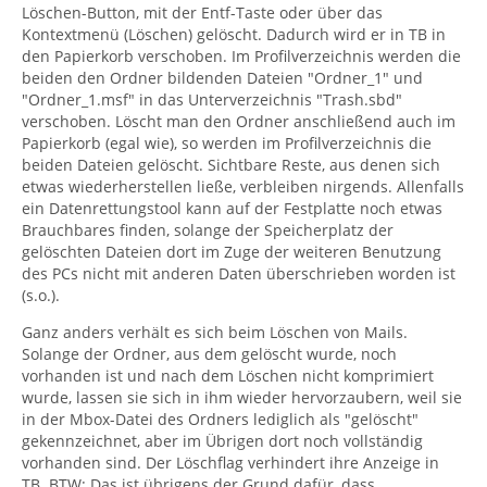
Löschen-Button, mit der Entf-Taste oder über das
Kontextmenü (Löschen) gelöscht. Dadurch wird er in TB in
den Papierkorb verschoben. Im Profilverzeichnis werden die
beiden den Ordner bildenden Dateien "Ordner_1" und
"Ordner_1.msf" in das Unterverzeichnis "Trash.sbd"
verschoben. Löscht man den Ordner anschließend auch im
Papierkorb (egal wie), so werden im Profilverzeichnis die
beiden Dateien gelöscht. Sichtbare Reste, aus denen sich
etwas wiederherstellen ließe, verbleiben nirgends. Allenfalls
ein Datenrettungstool kann auf der Festplatte noch etwas
Brauchbares finden, solange der Speicherplatz der
gelöschten Dateien dort im Zuge der weiteren Benutzung
des PCs nicht mit anderen Daten überschrieben worden ist
(s.o.).
Ganz anders verhält es sich beim Löschen von Mails.
Solange der Ordner, aus dem gelöscht wurde, noch
vorhanden ist und nach dem Löschen nicht komprimiert
wurde, lassen sie sich in ihm wieder hervorzaubern, weil sie
in der Mbox-Datei des Ordners lediglich als "gelöscht"
gekennzeichnet, aber im Übrigen dort noch vollständig
vorhanden sind. Der Löschflag verhindert ihre Anzeige in
TB. BTW: Das ist übrigens der Grund dafür, dass