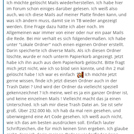
Ich möchte gelöscht Mails wiederherstellen. Ich habe hier
im Forum schon einiges darüber gelesen. Ich weiß also
auch, wo ich diese Mails auf meiner Platte finden kann, und
was ich ändern muss, damit sie in TB wieder angezeigt
werden. Eine Frage dazu hätte ich aber noch. Im
Allgemeinen war immer von einer oder nur ein paar Mails
die Rede. Bei mir verhält es sich folgendermaßen. Ich habe
unter "Lokale Ordner" noch einen eigenen Ordner erstellt.
Darin speicherte ich diverse Mails. Als ich diesen Ordner
löschte, wurde er noch unterm Papierkorb angezeigt. Jetzt
habe ich ihn auch aus dem Papierkorb gelöscht. Bitte fragt
mich jetzt nicht, wie ich so blöd sein konnte, und ihn 2 mal
gelöscht habe ! Ich war es einfach
Ich möchte jetzt
gerne wissen, finde ich jetzt diesen Ordner auch in der
Trash Datei ? Und wird der Ordner da vielleicht speziell
gekennzeichnet ? Ich meine, weil es ja ein ganzer Ordner ist,
und keine einzelnen Mails ! Vielleicht macht das ja einen
Unterschied. Ich sah mir diese Trash Datei an. Sie ist sehr
groß. Über 232.000 kb. Ich hab da mal rein gesehen, und
überwiegend eine Art Code gesehen. Ich weiß auch nicht,
wie ich das am besten ausdrücken soll. Einfach lauter
Schriftzeichen, die für mich keinen Sinn ergeben. Ich glaube