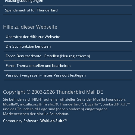
Nutzungsbedingungen
Spendenaufruf für Thunderbird
Hilfe zu dieser Webseite
Übersicht der Hilfe zur Webseite
Die Suchfunktion benutzen
Foren-Benutzerkonto - Erstellen (Neu registrieren)
Foren-Thema erstellen und bearbeiten
Passwort vergessen - neues Passwort festlegen
Copyright © 2003-2026 Thunderbird Mail DE
Sie befinden sich NICHT auf einer offiziellen Seite der Mozilla Foundation.
Mozilla®, mozilla.org®, Firefox®, Thunderbird™, Bugzilla™, Sunbird®, XUL™
und das Thunderbird-Logo sind (neben anderen) eingetragene
Markenzeichen der Mozilla Foundation.
Community-Software:
WoltLab Suite™