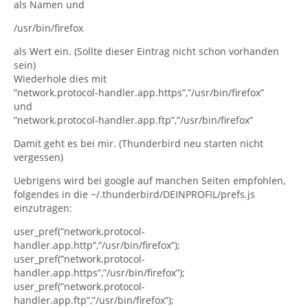
als Namen und
/usr/bin/firefox
als Wert ein. (Sollte dieser Eintrag nicht schon vorhanden
sein)
Wiederhole dies mit
”network.protocol-handler.app.https”,”/usr/bin/firefox”
und
”network.protocol-handler.app.ftp”,”/usr/bin/firefox”
Damit geht es bei mir. (Thunderbird neu starten nicht
vergessen)
Uebrigens wird bei google auf manchen Seiten empfohlen,
folgendes in die ~/.thunderbird/DEINPROFIL/prefs.js
einzutragen:
user_pref(”network.protocol-
handler.app.http”,”/usr/bin/firefox”);
user_pref(”network.protocol-
handler.app.https”,”/usr/bin/firefox”);
user_pref(”network.protocol-
handler.app.ftp”,”/usr/bin/firefox”);