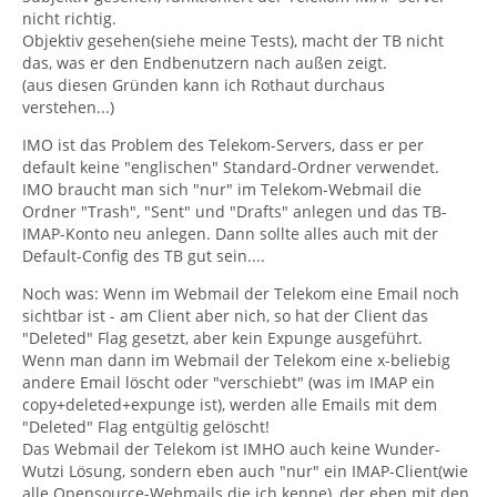
nicht richtig.
Objektiv gesehen(siehe meine Tests), macht der TB nicht
das, was er den Endbenutzern nach außen zeigt.
(aus diesen Gründen kann ich Rothaut durchaus
verstehen...)
IMO ist das Problem des Telekom-Servers, dass er per
default keine "englischen" Standard-Ordner verwendet.
IMO braucht man sich "nur" im Telekom-Webmail die
Ordner "Trash", "Sent" und "Drafts" anlegen und das TB-
IMAP-Konto neu anlegen. Dann sollte alles auch mit der
Default-Config des TB gut sein....
Noch was: Wenn im Webmail der Telekom eine Email noch
sichtbar ist - am Client aber nich, so hat der Client das
"Deleted" Flag gesetzt, aber kein Expunge ausgeführt.
Wenn man dann im Webmail der Telekom eine x-beliebig
andere Email löscht oder "verschiebt" (was im IMAP ein
copy+deleted+expunge ist), werden alle Emails mit dem
"Deleted" Flag entgültig gelöscht!
Das Webmail der Telekom ist IMHO auch keine Wunder-
Wutzi Lösung, sondern eben auch "nur" ein IMAP-Client(wie
alle Opensource-Webmails die ich kenne), der eben mit den