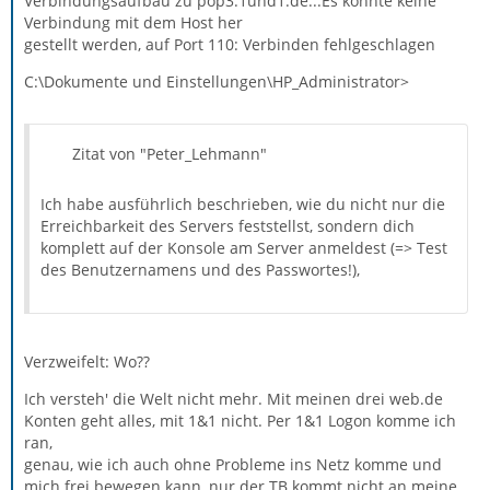
Verbindungsaufbau zu pop3.1und1.de...Es konnte keine
Verbindung mit dem Host her
gestellt werden, auf Port 110: Verbinden fehlgeschlagen
C:\Dokumente und Einstellungen\HP_Administrator>
Zitat von "Peter_Lehmann"
Ich habe ausführlich beschrieben, wie du nicht nur die
Erreichbarkeit des Servers feststellst, sondern dich
komplett auf der Konsole am Server anmeldest (=> Test
des Benutzernamens und des Passwortes!),
Verzweifelt: Wo??
Ich versteh' die Welt nicht mehr. Mit meinen drei web.de
Konten geht alles, mit 1&1 nicht. Per 1&1 Logon komme ich
ran,
genau, wie ich auch ohne Probleme ins Netz komme und
mich frei bewegen kann, nur der TB kommt nicht an meine