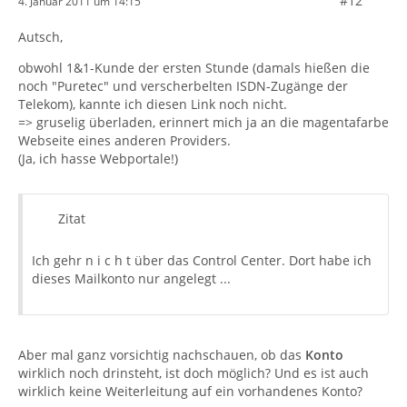
#12
4. Januar 2011 um 14:15
Autsch,
obwohl 1&1-Kunde der ersten Stunde (damals hießen die
noch "Puretec" und verscherbelten ISDN-Zugänge der
Telekom), kannte ich diesen Link noch nicht.
=> gruselig überladen, erinnert mich ja an die magentafarbe
Webseite eines anderen Providers.
(Ja, ich hasse Webportale!)
Zitat
Ich gehr n i c h t über das Control Center. Dort habe ich
dieses Mailkonto nur angelegt ...
Aber mal ganz vorsichtig nachschauen, ob das
Konto
wirklich noch drinsteht, ist doch möglich? Und es ist auch
wirklich keine Weiterleitung auf ein vorhandenes Konto?