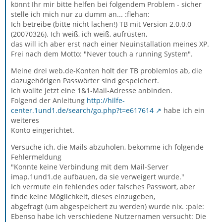
könnt Ihr mir bitte helfen bei folgendem Problem - sicher
stelle ich mich nur zu dumm an... :flehan:
Ich betreibe (bitte nicht lachen!) TB mit Version 2.0.0.0
(20070326). Ich weiß, ich weiß, aufrüsten,
das will ich aber erst nach einer Neuinstallation meines XP.
Frei nach dem Motto: "Never touch a running System".
Meine drei web.de-Konten holt der TB problemlos ab, die
dazugehörigen Passwörter sind gespeichert.
Ich wollte jetzt eine 1&1-Mail-Adresse anbinden.
Folgend der Anleitung
http://hilfe-
center.1und1.de/search/go.php?t=e617614
habe ich ein
weiteres
Konto eingerichtet.
Versuche ich, die Mails abzuholen, bekomme ich folgende
Fehlermeldung
"Konnte keine Verbindung mit dem Mail-Server
imap.1und1.de aufbauen, da sie verweigert wurde."
Ich vermute ein fehlendes oder falsches Passwort, aber
finde keine Möglichkeit, dieses einzugeben,
abgefragt (um abgespeichert zu werden) wurde nix. :pale:
Ebenso habe ich verschiedene Nutzernamen versucht: Die