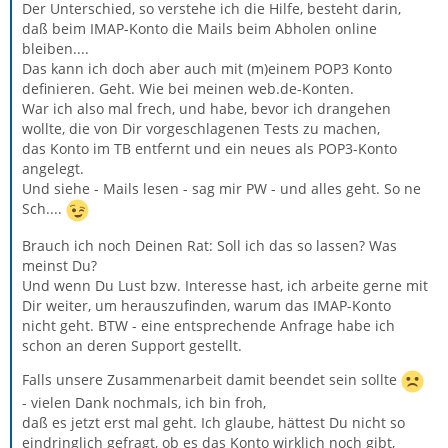
Der Unterschied, so verstehe ich die Hilfe, besteht darin,
daß beim IMAP-Konto die Mails beim Abholen online
bleiben....
Das kann ich doch aber auch mit (m)einem POP3 Konto
definieren. Geht. Wie bei meinen web.de-Konten.
War ich also mal frech, und habe, bevor ich drangehen
wollte, die von Dir vorgeschlagenen Tests zu machen,
das Konto im TB entfernt und ein neues als POP3-Konto
angelegt.
Und siehe - Mails lesen - sag mir PW - und alles geht. So ne
Sch....
Brauch ich noch Deinen Rat: Soll ich das so lassen? Was
meinst Du?
Und wenn Du Lust bzw. Interesse hast, ich arbeite gerne mit
Dir weiter, um herauszufinden, warum das IMAP-Konto
nicht geht. BTW - eine entsprechende Anfrage habe ich
schon an deren Support gestellt.
Falls unsere Zusammenarbeit damit beendet sein sollte
- vielen Dank nochmals, ich bin froh,
daß es jetzt erst mal geht. Ich glaube, hättest Du nicht so
eindringlich gefragt, ob es das Konto wirklich noch gibt,