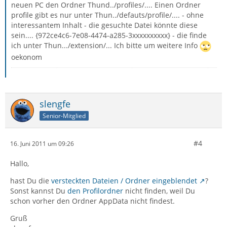
neuen PC den Ordner Thund../profiles/.... Einen Ordner
profile gibt es nur unter Thun../defauts/profile/.... - ohne
interessantem Inhalt - die gesuchte Datei könnte diese
sein.... {972ce4c6-7e08-4474-a285-3xxxxxxxxxx} - die finde
ich unter Thun.../extension/... Ich bitte um weitere Info
oekonom
slengfe
Senior-Mitglied
#4
16. Juni 2011 um 09:26
Hallo,
hast Du die
versteckten Dateien / Ordner eingeblendet
?
Sonst kannst Du
den Profilordner
nicht finden, weil Du
schon vorher den Ordner AppData nicht findest.
Gruß