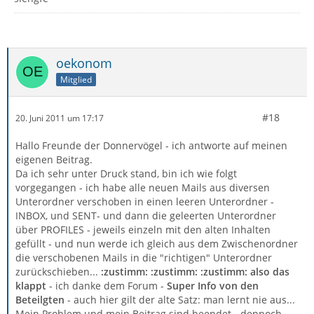
oekonom
Mitglied
#18
20. Juni 2011 um 17:17
Hallo Freunde der Donnervögel - ich antworte auf meinen
eigenen Beitrag.
Da ich sehr unter Druck stand, bin ich wie folgt
vorgegangen - ich habe alle neuen Mails aus diversen
Unterordner verschoben in einen leeren Unterordner -
INBOX, und SENT- und dann die geleerten Unterordner
über PROFILES - jeweils einzeln mit den alten Inhalten
gefüllt - und nun werde ich gleich aus dem Zwischenordner
die verschobenen Mails in die "richtigen" Unterordner
zurückschieben...
:zustimm: :zustimm: :zustimm: also das
klappt
- ich danke dem Forum -
Super Info von den
Beteilgten
- auch hier gilt der alte Satz: man lernt nie aus...
Mein Problem und mein Beitrag sind beendet - dennoch