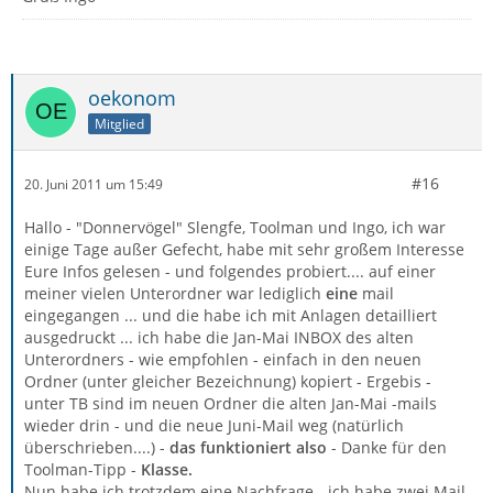
oekonom
Mitglied
#16
20. Juni 2011 um 15:49
Hallo - "Donnervögel" Slengfe, Toolman und Ingo, ich war
einige Tage außer Gefecht, habe mit sehr großem Interesse
Eure Infos gelesen - und folgendes probiert.... auf einer
meiner vielen Unterordner war lediglich
eine
mail
eingegangen ... und die habe ich mit Anlagen detailliert
ausgedruckt ... ich habe die Jan-Mai INBOX des alten
Unterordners - wie empfohlen - einfach in den neuen
Ordner (unter gleicher Bezeichnung) kopiert - Ergebis -
unter TB sind im neuen Ordner die alten Jan-Mai -mails
wieder drin - und die neue Juni-Mail weg (natürlich
überschrieben....) -
das funktioniert also
- Danke für den
Toolman-Tipp -
Klasse.
Nun habe ich trotzdem eine Nachfrage - ich habe zwei Mail-