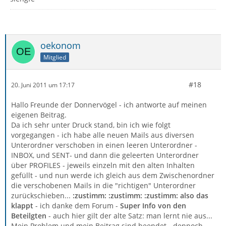
oekonom
Mitglied
#18
20. Juni 2011 um 17:17
Hallo Freunde der Donnervögel - ich antworte auf meinen
eigenen Beitrag.
Da ich sehr unter Druck stand, bin ich wie folgt
vorgegangen - ich habe alle neuen Mails aus diversen
Unterordner verschoben in einen leeren Unterordner -
INBOX, und SENT- und dann die geleerten Unterordner
über PROFILES - jeweils einzeln mit den alten Inhalten
gefüllt - und nun werde ich gleich aus dem Zwischenordner
die verschobenen Mails in die "richtigen" Unterordner
zurückschieben...
:zustimm: :zustimm: :zustimm: also das
klappt
- ich danke dem Forum -
Super Info von den
Beteilgten
- auch hier gilt der alte Satz: man lernt nie aus...
Mein Problem und mein Beitrag sind beendet - dennoch