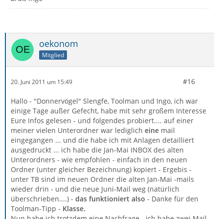
oekonom
Mitglied
#16
20. Juni 2011 um 15:49
Hallo - "Donnervögel" Slengfe, Toolman und Ingo, ich war
einige Tage außer Gefecht, habe mit sehr großem Interesse
Eure Infos gelesen - und folgendes probiert.... auf einer
meiner vielen Unterordner war lediglich
eine
mail
eingegangen ... und die habe ich mit Anlagen detailliert
ausgedruckt ... ich habe die Jan-Mai INBOX des alten
Unterordners - wie empfohlen - einfach in den neuen
Ordner (unter gleicher Bezeichnung) kopiert - Ergebis -
unter TB sind im neuen Ordner die alten Jan-Mai -mails
wieder drin - und die neue Juni-Mail weg (natürlich
überschrieben....) -
das funktioniert also
- Danke für den
Toolman-Tipp -
Klasse.
Nun habe ich trotzdem eine Nachfrage - ich habe zwei Mail-