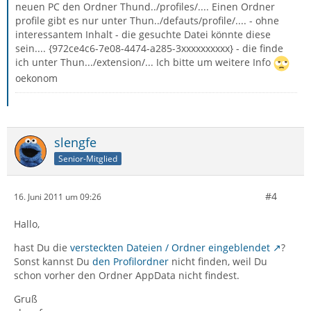
neuen PC den Ordner Thund../profiles/.... Einen Ordner
profile gibt es nur unter Thun../defauts/profile/.... - ohne
interessantem Inhalt - die gesuchte Datei könnte diese
sein.... {972ce4c6-7e08-4474-a285-3xxxxxxxxxx} - die finde
ich unter Thun.../extension/... Ich bitte um weitere Info
oekonom
slengfe
Senior-Mitglied
#4
16. Juni 2011 um 09:26
Hallo,
hast Du die
versteckten Dateien / Ordner eingeblendet
?
Sonst kannst Du
den Profilordner
nicht finden, weil Du
schon vorher den Ordner AppData nicht findest.
Gruß