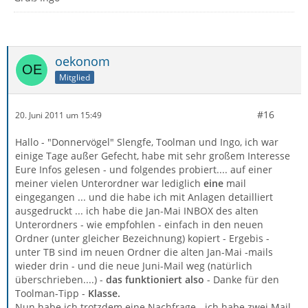
oekonom
Mitglied
#16
20. Juni 2011 um 15:49
Hallo - "Donnervögel" Slengfe, Toolman und Ingo, ich war
einige Tage außer Gefecht, habe mit sehr großem Interesse
Eure Infos gelesen - und folgendes probiert.... auf einer
meiner vielen Unterordner war lediglich
eine
mail
eingegangen ... und die habe ich mit Anlagen detailliert
ausgedruckt ... ich habe die Jan-Mai INBOX des alten
Unterordners - wie empfohlen - einfach in den neuen
Ordner (unter gleicher Bezeichnung) kopiert - Ergebis -
unter TB sind im neuen Ordner die alten Jan-Mai -mails
wieder drin - und die neue Juni-Mail weg (natürlich
überschrieben....) -
das funktioniert also
- Danke für den
Toolman-Tipp -
Klasse.
Nun habe ich trotzdem eine Nachfrage - ich habe zwei Mail-