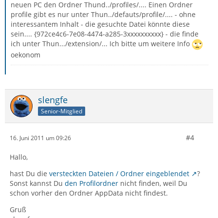
neuen PC den Ordner Thund../profiles/.... Einen Ordner
profile gibt es nur unter Thun../defauts/profile/.... - ohne
interessantem Inhalt - die gesuchte Datei könnte diese
sein.... {972ce4c6-7e08-4474-a285-3xxxxxxxxxx} - die finde
ich unter Thun.../extension/... Ich bitte um weitere Info
oekonom
slengfe
Senior-Mitglied
#4
16. Juni 2011 um 09:26
Hallo,
hast Du die
versteckten Dateien / Ordner eingeblendet
?
Sonst kannst Du
den Profilordner
nicht finden, weil Du
schon vorher den Ordner AppData nicht findest.
Gruß