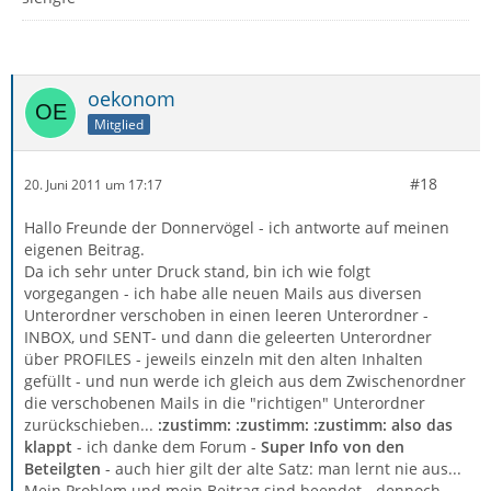
oekonom
Mitglied
#18
20. Juni 2011 um 17:17
Hallo Freunde der Donnervögel - ich antworte auf meinen
eigenen Beitrag.
Da ich sehr unter Druck stand, bin ich wie folgt
vorgegangen - ich habe alle neuen Mails aus diversen
Unterordner verschoben in einen leeren Unterordner -
INBOX, und SENT- und dann die geleerten Unterordner
über PROFILES - jeweils einzeln mit den alten Inhalten
gefüllt - und nun werde ich gleich aus dem Zwischenordner
die verschobenen Mails in die "richtigen" Unterordner
zurückschieben...
:zustimm: :zustimm: :zustimm: also das
klappt
- ich danke dem Forum -
Super Info von den
Beteilgten
- auch hier gilt der alte Satz: man lernt nie aus...
Mein Problem und mein Beitrag sind beendet - dennoch