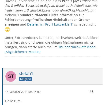
Davor zur Sicherheit eine Kopie des
Profils
[
der Ordner mit
den
8_wilden_Buchstaben.default
, wobei auch default sonstwie
heißen kann, z.B. ghw63k9g.test oder ghw63k9g.MeineMails...
siehe=>
Thunderbird-Menü Hilfe>Information zur
Fehlerbehebung>Profilordner>Beinhaltenden Ordner
anzeigen
und
Dateien im Profil kurz erklärt
] schadet nicht
Unter Extras>Addons kannst du nachsehen, welche Addons
installiert sind und wenn die obigen Maßnahmen nichts
bringen, dann starte auch mal im
Thunderbird-SafeMode
(Abgesicherter Modus)
stefan1
Mitglied
#3
14. Oktober 2011 um 14:09
Hallo rum,