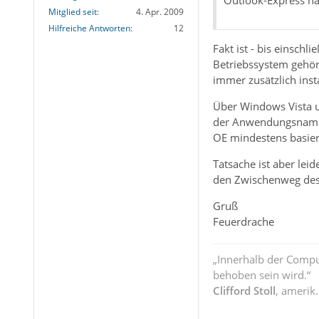
Mitglied seit
4. Apr. 2009
Hilfreiche Antworten
12
Fakt ist - bis einsc
Betriebssystem gehör
immer zusätzlich insta
Über Windows Vista u
der Anwendungsname s
OE mindestens basie
Tatsache ist aber le
den Zwischenweg des O
Gruß
Feuerdrache
„Innerhalb der Compu
behoben sein wird.“
Clifford Stoll
, amerik