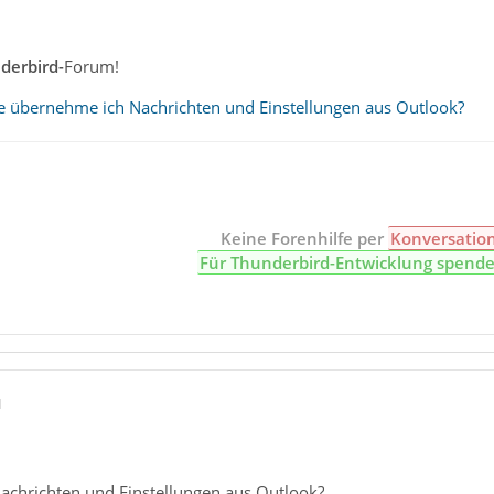
derbird-
Forum!
e übernehme ich Nachrichten und Einstellungen aus Outlook?
Keine Forenhilfe per
Konversatio
Für Thunderbird-Entwicklung spend
1
chrichten und Einstellungen aus Outlook?