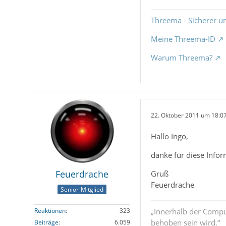
Threema - Sicherer u
Meine Threema-ID
Warum Threema?
22. Oktober 2011 um 18:0
Hallo Ingo,
danke für diese Infor
Feuerdrache
Gruß
Feuerdrache
Senior-Mitglied
Reaktionen
323
„Innerhalb der Compu
behoben sein wird.“
Beiträge
6.059