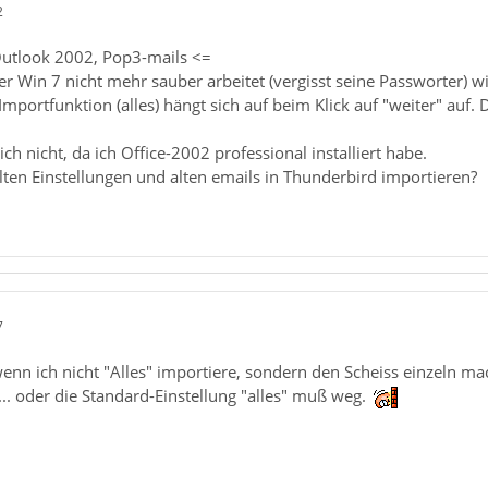
2
 Outlook 2002, Pop3-mails <=
 Win 7 nicht mehr sauber arbeitet (vergisst seine Passworter) wi
mportfunktion (alles) hängt sich auf beim Klick auf "weiter" auf. 
ch nicht, da ich Office-2002 professional installiert habe.
lten Einstellungen und alten emails in Thunderbird importieren?
7
n ich nicht "Alles" importiere, sondern den Scheiss einzeln mach
.. oder die Standard-Einstellung "alles" muß weg.