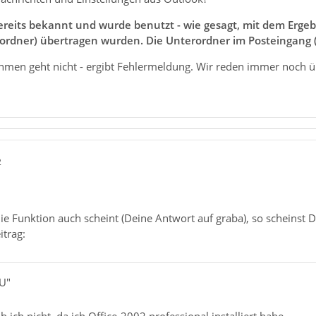
ereits bekannt und wurde benutzt - wie gesagt, mit dem Ergebn
ordner) übertragen wurden. Die Unterordner im Posteingang (A
hmen geht nicht - ergibt Fehlermeldung. Wir reden immer noch ü
2
ie Funktion auch scheint (Deine Antwort auf graba), so scheinst Du
trag:
JU"
 ich nicht, da ich Office-2002 professional installiert habe.