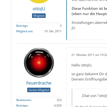
ottoJU
Diese Funktion ist b
(eben nur die Haupt
Mitglied
Einstellungen überne
Beiträge
5
JU
Mitglied seit
19. Okt. 2011
21. Oktober 2011 um 19:3
Hallo ottoJU,
so ganz bekannt Dir d
Deinem Eröffnungsbei
Feuerdrache
Senior-Mitglied
Zitat von "otto
Reaktionen
323
Beiträge
6.059
Outlook-Express hab