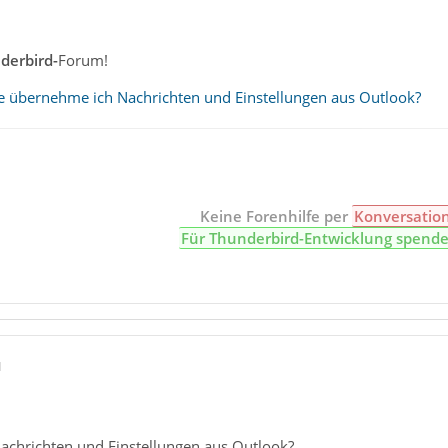
derbird-
Forum!
e übernehme ich Nachrichten und Einstellungen aus Outlook?
Keine Forenhilfe per
Konversatio
Für Thunderbird-Entwicklung spend
1
chrichten und Einstellungen aus Outlook?