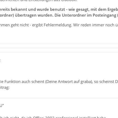
ereits bekannt und wurde benutzt - wie gesagt, mit dem Ergebn
ordner) übertragen wurden. Die Unterordner im Posteingang (A
hmen geht nicht - ergibt Fehlermeldung. Wir reden immer noch ü
2
ie Funktion auch scheint (Deine Antwort auf graba), so scheinst Du
trag:
JU"
 ich nicht, da ich Office-2002 professional installiert habe.