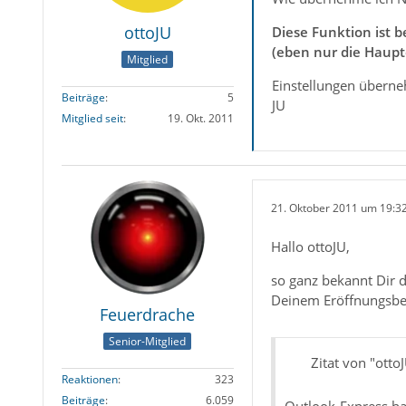
ottoJU
Diese Funktion ist b
(eben nur die Haupt
Mitglied
Einstellungen überne
Beiträge
5
JU
Mitglied seit
19. Okt. 2011
21. Oktober 2011 um 19:3
Hallo ottoJU,
so ganz bekannt Dir d
Deinem Eröffnungsbei
Feuerdrache
Senior-Mitglied
Zitat von "otto
Reaktionen
323
Beiträge
6.059
Outlook-Express hab