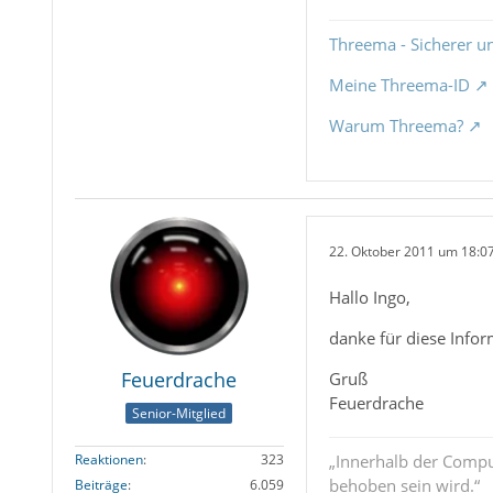
Threema - Sicherer u
Meine Threema-ID
Warum Threema?
22. Oktober 2011 um 18:0
Hallo Ingo,
danke für diese Infor
Feuerdrache
Gruß
Feuerdrache
Senior-Mitglied
Reaktionen
323
„Innerhalb der Compu
behoben sein wird.“
Beiträge
6.059