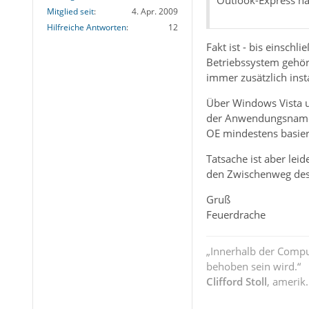
Mitglied seit
4. Apr. 2009
Hilfreiche Antworten
12
Fakt ist - bis einsc
Betriebssystem gehör
immer zusätzlich insta
Über Windows Vista u
der Anwendungsname s
OE mindestens basie
Tatsache ist aber le
den Zwischenweg des O
Gruß
Feuerdrache
„Innerhalb der Compu
behoben sein wird.“
Clifford Stoll
, amerik