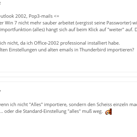
2
 Outlook 2002, Pop3-mails <=
 Win 7 nicht mehr sauber arbeitet (vergisst seine Passworter) wi
mportfunktion (alles) hängt sich auf beim Klick auf "weiter" auf. 
ch nicht, da ich Office-2002 professional installiert habe.
lten Einstellungen und alten emails in Thunderbird importieren?
7
n ich nicht "Alles" importiere, sondern den Scheiss einzeln mach
.. oder die Standard-Einstellung "alles" muß weg.