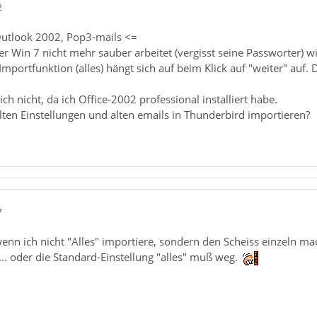
2
 Outlook 2002, Pop3-mails <=
 Win 7 nicht mehr sauber arbeitet (vergisst seine Passworter) wi
mportfunktion (alles) hängt sich auf beim Klick auf "weiter" auf. 
ch nicht, da ich Office-2002 professional installiert habe.
lten Einstellungen und alten emails in Thunderbird importieren?
7
n ich nicht "Alles" importiere, sondern den Scheiss einzeln mach
.. oder die Standard-Einstellung "alles" muß weg.