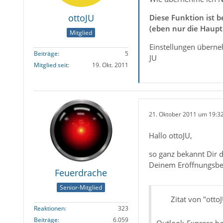
ottoJU
Diese Funktion ist b
(eben nur die Haupt
Mitglied
Einstellungen überne
Beiträge
5
JU
Mitglied seit
19. Okt. 2011
21. Oktober 2011 um 19:3
Hallo ottoJU,
so ganz bekannt Dir d
Deinem Eröffnungsbei
Feuerdrache
Senior-Mitglied
Zitat von "otto
Reaktionen
323
Beiträge
6.059
Outlook-Express hab