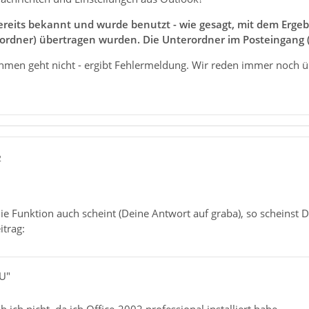
ereits bekannt und wurde benutzt - wie gesagt, mit dem Ergebn
ordner) übertragen wurden. Die Unterordner im Posteingang (A
hmen geht nicht - ergibt Fehlermeldung. Wir reden immer noch ü
2
ie Funktion auch scheint (Deine Antwort auf graba), so scheinst Du
trag:
JU"
 ich nicht, da ich Office-2002 professional installiert habe.