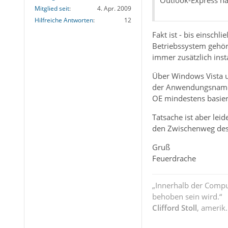
Mitglied seit
4. Apr. 2009
Hilfreiche Antworten
12
Fakt ist - bis einsc
Betriebssystem gehör
immer zusätzlich insta
Über Windows Vista u
der Anwendungsname s
OE mindestens basie
Tatsache ist aber le
den Zwischenweg des O
Gruß
Feuerdrache
„Innerhalb der Compu
behoben sein wird.“
Clifford Stoll
, amerik