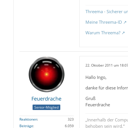
Threema - Sicherer u
Meine Threema-ID
Warum Threema?
22. Oktober 2011 um 18:0
Hallo Ingo,
danke für diese Infor
Feuerdrache
Gruß
Feuerdrache
Senior-Mitglied
Reaktionen
323
„Innerhalb der Compu
behoben sein wird.“
Beiträge
6.059