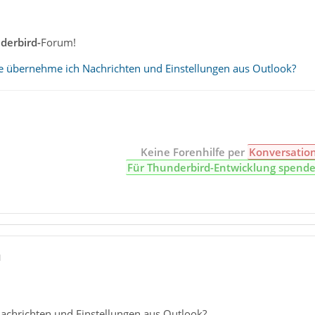
derbird-
Forum!
e übernehme ich Nachrichten und Einstellungen aus Outlook?
Keine Forenhilfe per
Konversatio
Für Thunderbird-Entwicklung spend
1
chrichten und Einstellungen aus Outlook?