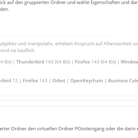
ick auf den gruppierten Ordner und wähle Eigenschaften und da
rden.
subjektiv und manipulativ, erheben Anspruch auf Allwissenheit 
ind sie käuflich.
 Bit) |
Thunderbird
143 (64 Bit) |
Firefox
143 (64 Bit) |
Window
rbird
12 |
Firefox
143 |
Orbot
|
OpenKeychain | Business Cal
erter Ordner den virtuellen Ordner POosteingang oder die darin