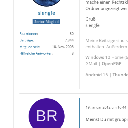
mache einen Rechtskl
Ordner angezeigt we
slengfe
Gruß
Senior-Mitglied
slengfe
Reaktionen
80
Meine Beiträge sind 
Beiträge
7.844
enthalten. Außerdem s
Mitglied seit
18. Nov. 2008
Hilfreiche Antworten
8
Windows
10 Home (64
GMail |
OpenPGP
Android
16 |
Thunde
19. Januar 2012 um 16:44
Meinst Du mit gruppi