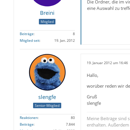
Die Ordner, die im vi
eine Auswahl zu treff
Breini
Mitglied
Beiträge
8
Mitglied seit
19. Jan. 2012
19. Januar 2012 um 16:46
Hallo,
worüber reden wir den
slengfe
Gruß
slengfe
Senior-Mitglied
Reaktionen
80
Meine Beiträge sind 
enthalten. Außerdem s
Beiträge
7.844