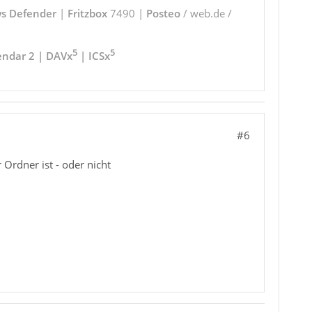
s Defender
|
Fritzbox
7490 |
Posteo
/ web.de /
5
5
endar 2 | DAVx
| ICSx
#6
 Ordner ist - oder nicht