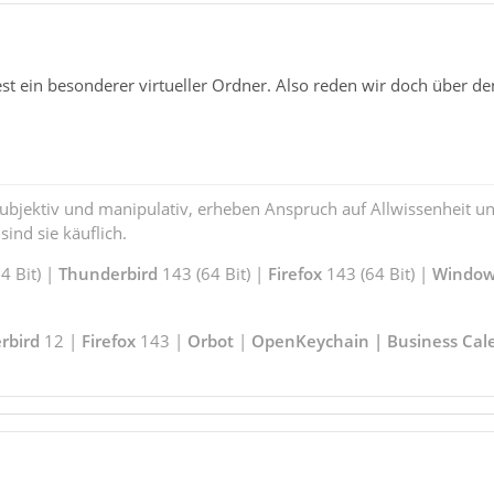
est ein besonderer virtueller Ordner. Also reden wir doch über d
subjektiv und manipulativ, erheben Anspruch auf Allwissenheit 
ind sie käuflich.
 Bit) |
Thunderbird
143 (64 Bit) |
Firefox
143 (64 Bit) |
Window
rbird
12 |
Firefox
143 |
Orbot
|
OpenKeychain | Business Cal