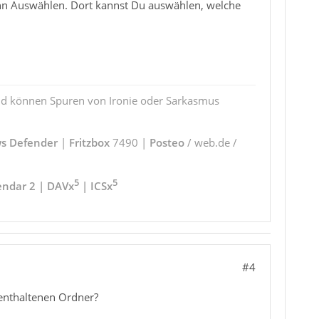
nn Auswählen. Dort kannst Du auswählen, welche
und können Spuren von Ironie oder Sarkasmus
s Defender
|
Fritzbox
7490 |
Posteo
/ web.de /
5
5
endar 2 | DAVx
| ICSx
#4
 enthaltenen Ordner?