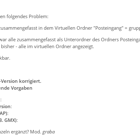
en folgendes Problem:
e zusammengefasst in dem Virtuellen Ordner "Posteingang" = grup
ar alle zusammengefasst als Unterordner des Ordners Posteingan
bisher - alle im virtuellen Ordner angezeigt.
kbar.
-Version korrigiert.
ende Vorgaben
n
:
rsion
:
AP)
:
.B. GMX)
:
inzeln ergänzt? Mod.
graba