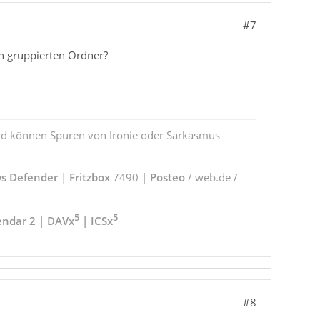
#7
en gruppierten Ordner?
und können Spuren von Ironie oder Sarkasmus
s Defender
|
Fritzbox
7490 |
Posteo
/ web.de /
5
5
endar 2 | DAVx
| ICSx
#8